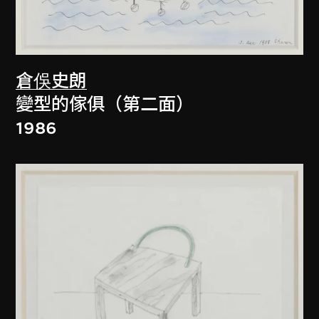
倉俁史朗
變型的傢俱（第二面）
1986