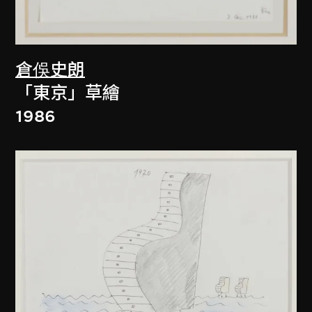
倉俁史朗
「東京」草繪
1986