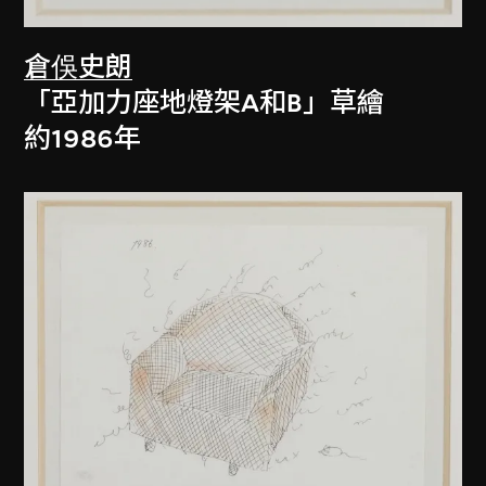
倉俁史朗
「亞加力座地燈架A和B」草繪
約1986年