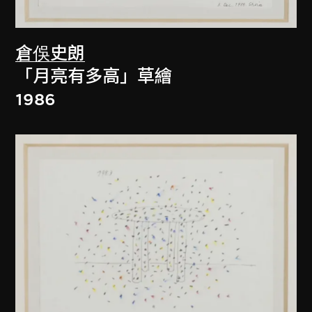
倉俁史朗
「月亮有多高」草繪
1986