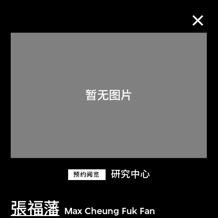
M+藏品
进一步筛选
搜索
关于M+藏品
研究中心
预约阅览
探索世界顶级的二十及二十一世纪视觉
文化藏品。
張福藩
Max Cheung Fuk Fan