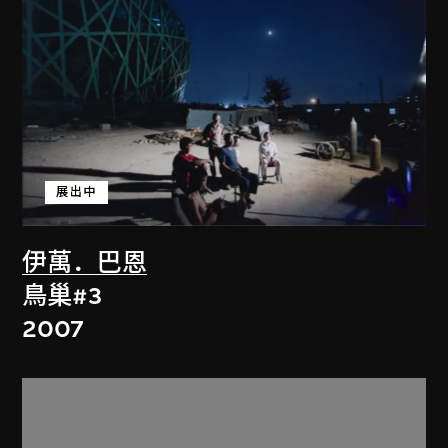
展出中
伊萬．巴恩
鳥巢#3
2007