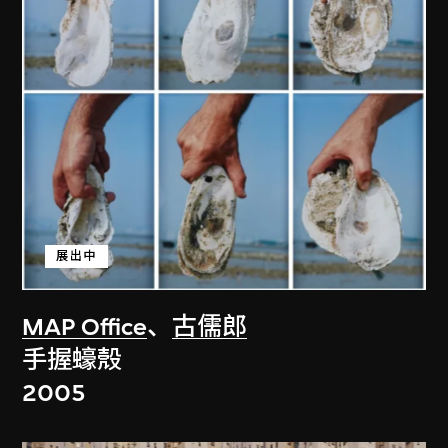
展出中
MAP Office
、
古儒郎
手握蠔殼
2005