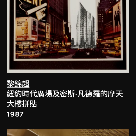
黎錦超
紐約時代廣場及密斯·凡德羅的摩天
大樓拼貼
1987