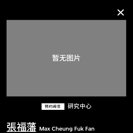
M+藏品
进一步筛选
搜索
关于M+藏品
研究中心
预约阅览
探索世界顶级的二十及二十一世纪视觉
文化藏品。
張福藩
Max Cheung Fuk Fan