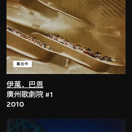
展出中
伊萬．巴恩
廣州歌劇院 #1
2010