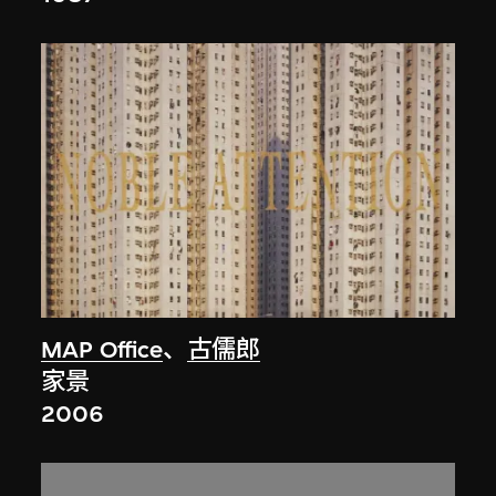
MAP Office
、
古儒郎
家景
2006