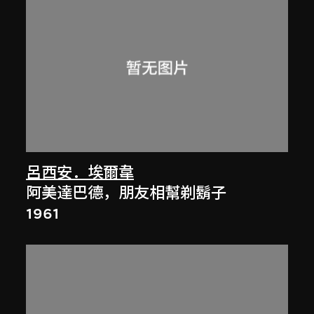
呂西安．埃爾韋
阿美達巴德，朋友相幫剃鬍子
1961