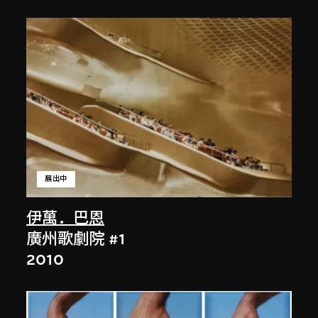
展出中
伊萬．巴恩
廣州歌劇院 #1
2010