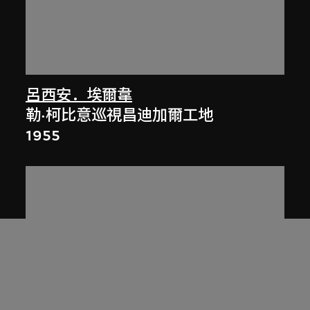
呂西安．埃爾韋
勒·柯比意巡視昌迪加爾工地
1955