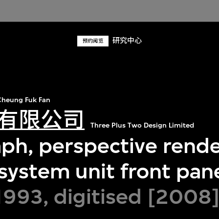
研究中心
预约阅览
heung Fuk Fan
有限公司
Three Plus Two Design Limited
ph, perspective rende
system unit front pane
1993, digitised [2008