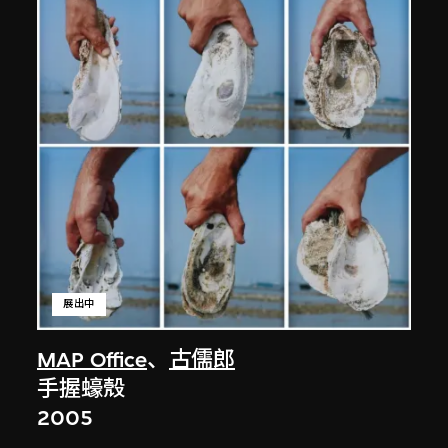
展出中
MAP Office
、
古儒郎
手握蠔殼
2005