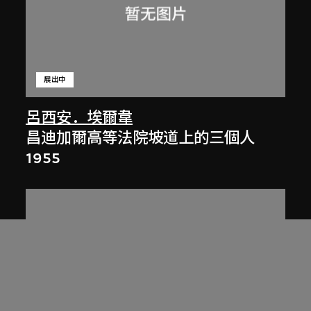
展出中
呂西安．埃爾韋
昌迪加爾高等法院坡道上的三個人
1955