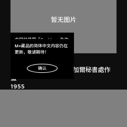
本网站使用「Cookies」为你
提供最好的网站体验。
M+藏品的简体中文内容仍在
了解更多
更新，敬请期待！
呂西安．埃爾韋
明白
确认
勒．柯比意於印度昌迪加爾秘書處作
畫
1955