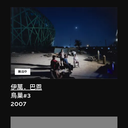
展出中
伊萬．巴恩
鳥巢#3
2007