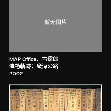
MAP Office
、
古儒郎
流動軌跡：廣深公路
2002