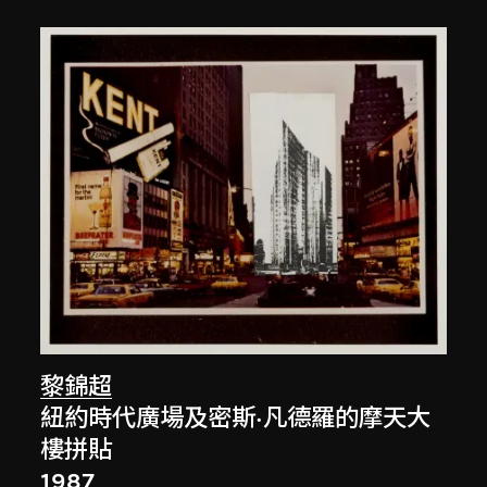
黎錦超
紐約時代廣場及密斯·凡德羅的摩天大
樓拼貼
1987