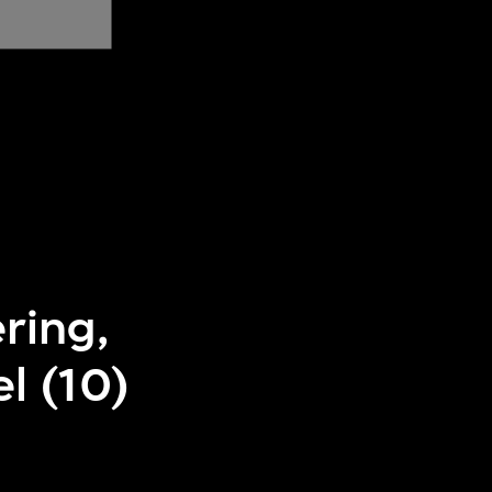
ring,
l (10)
]