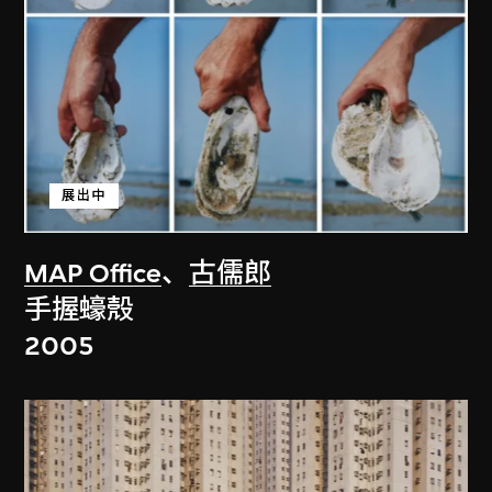
展出中
MAP Office
、
古儒郎
手握蠔殼
2005