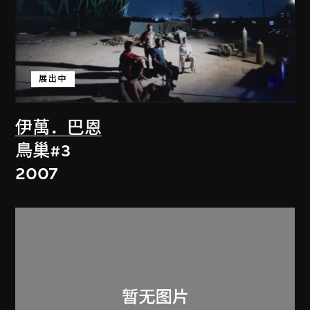
展出中
伊萬．巴恩
鳥巢#3
2007