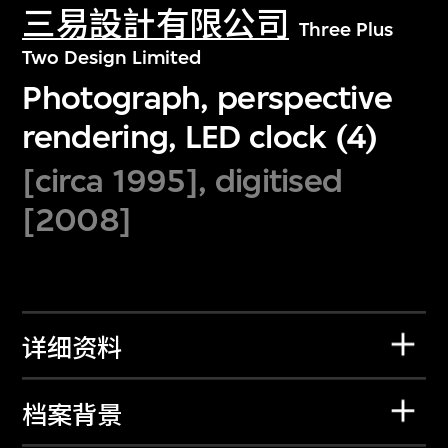
三易設計有限公司
Three Plus
Two Design Limited
Photograph, perspective
rendering, LED clock (4)
[circa 1995], digitised
[2008]
详细资料
档案背景