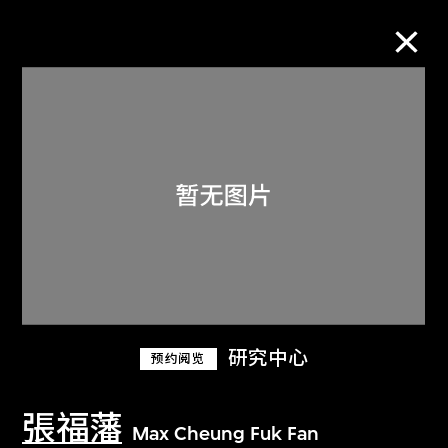
M+藏品
进一步筛选
搜索
关于M+藏品
研究中心
预约阅览
探索世界顶级的二十及二十一世纪视觉
文化藏品。
張福藩
Max Cheung Fuk Fan