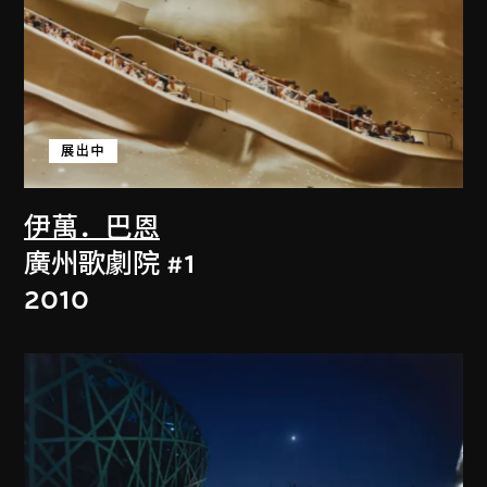
展出中
伊萬．巴恩
廣州歌劇院 #1
2010