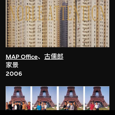
MAP Office
、
古儒郎
家景
2006