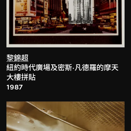
黎錦超
紐約時代廣場及密斯·凡德羅的摩天
大樓拼貼
1987