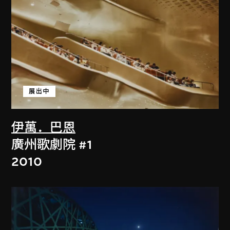
展出中
伊萬．巴恩
廣州歌劇院 #1
2010