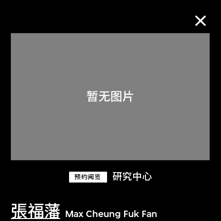
M+藏品
进一步筛选
搜索
关于M+藏品
研究中心
预约阅览
探索世界顶级的二十及二十一世纪视觉
文化藏品。
張福藩
Max Cheung Fuk Fan