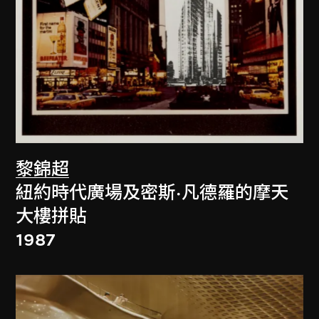
黎錦超
紐約時代廣場及密斯·凡德羅的摩天
大樓拼貼
1987