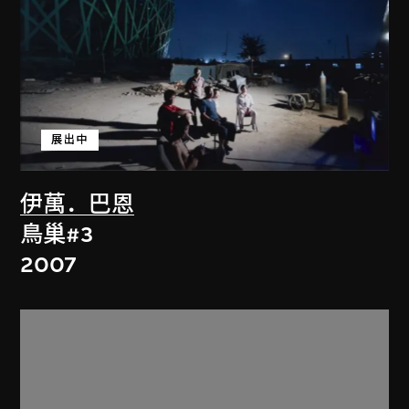
展出中
伊萬．巴恩
鳥巢#3
2007