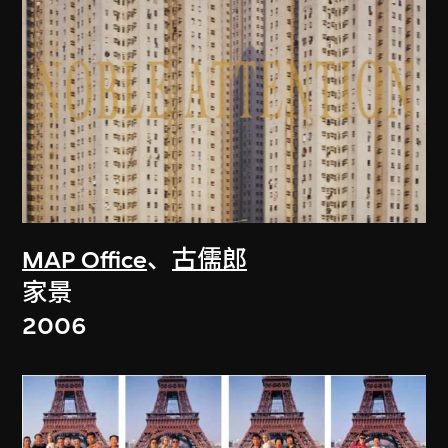
MAP Office
、
古儒郎
家景
2006