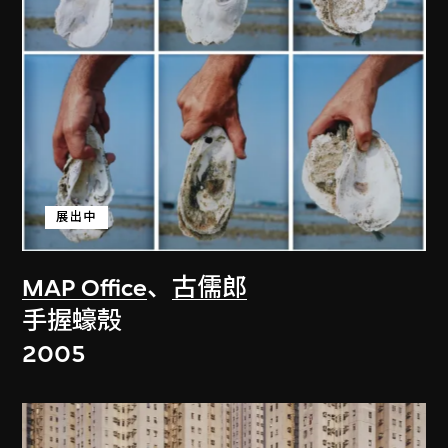
展出中
MAP Office
、
古儒郎
手握蠔殼
2005