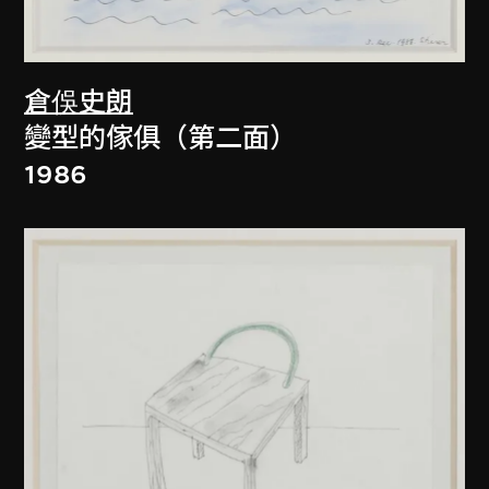
倉俁史朗
變型的傢俱（第二面）
1986