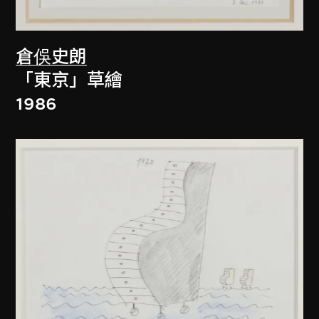
倉俁史朗
「東京」草繪
1986