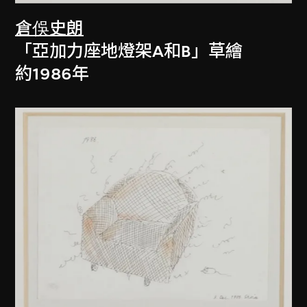
倉俁史朗
「亞加力座地燈架A和B」草繪
約1986年