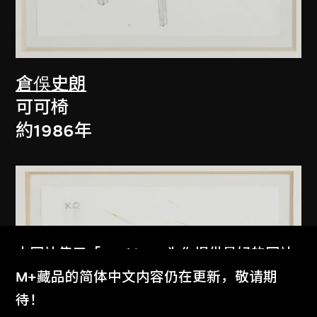
倉俁史朗
可可椅
約1986年
本网站使用「Cookies」为你提供最好的网站
体验。
M+藏品的简体中文内容仍在更新，敬请期
了解更多
待！