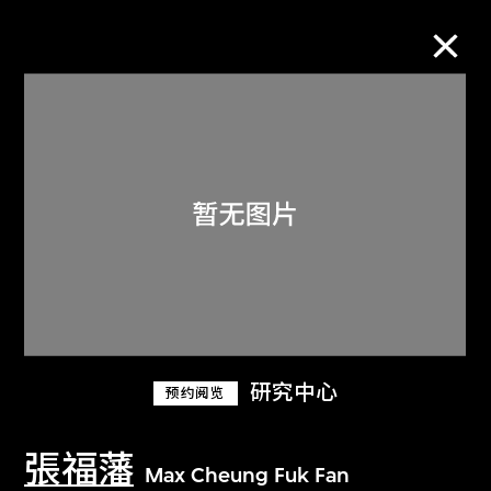
M+藏品
进一步筛选
搜索
关于M+藏品
研究中心
预约阅览
探索世界顶级的二十及二十一世纪视觉
文化藏品。
張福藩
Max Cheung Fuk Fan