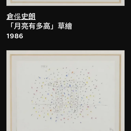
倉俁史朗
「月亮有多高」草繪
1986