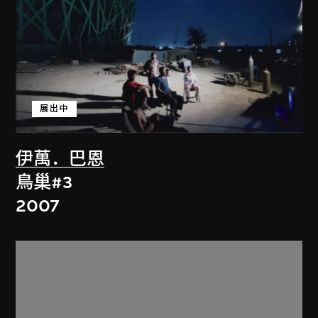
展出中
伊萬．巴恩
鳥巢#3
2007