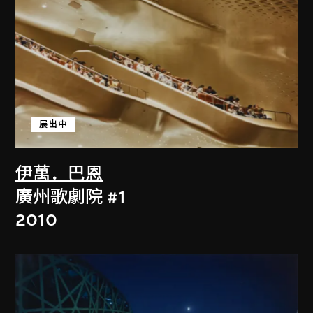
展出中
伊萬．巴恩
廣州歌劇院 #1
2010