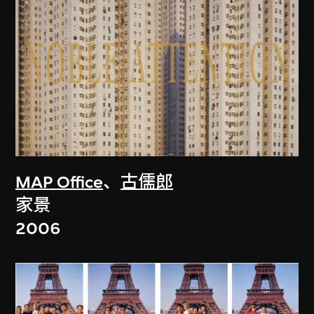
MAP Office
、
古儒郎
家景
2006