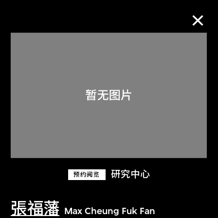
M+藏品
进一步筛选
搜索
关于M+藏品
研究中心
预约阅览
探索世界顶级的二十及二十一世纪视觉
文化藏品。
張福藩
Max Cheung Fuk Fan