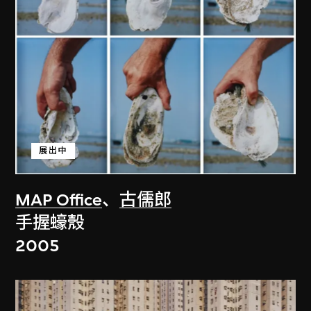
展出中
MAP Office
、
古儒郎
手握蠔殼
2005