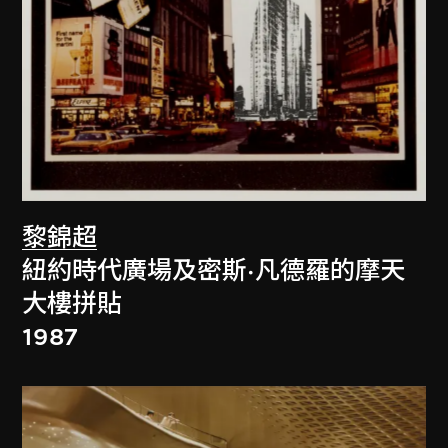
黎錦超
紐約時代廣場及密斯·凡德羅的摩天
大樓拼貼
1987