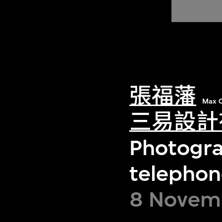
張福藩
Max C
三易設計
Photograp
telephon
8 Novemb