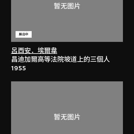
展出中
呂西安．埃爾韋
昌迪加爾高等法院坡道上的三個人
1955