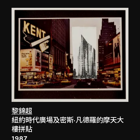
黎錦超
紐約時代廣場及密斯·凡德羅的摩天大
樓拼貼
1987