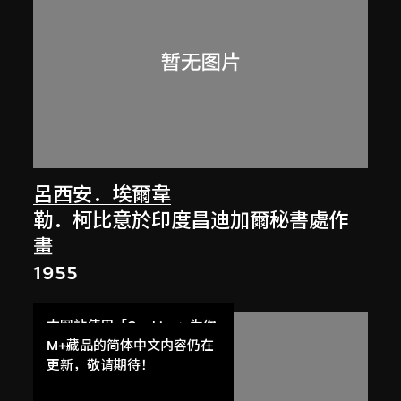
呂西安．埃爾韋
勒．柯比意於印度昌迪加爾秘書處作
畫
1955
本网站使用「Cookies」为你
提供最好的网站体验。
M+藏品的简体中文内容仍在
了解更多
更新，敬请期待！