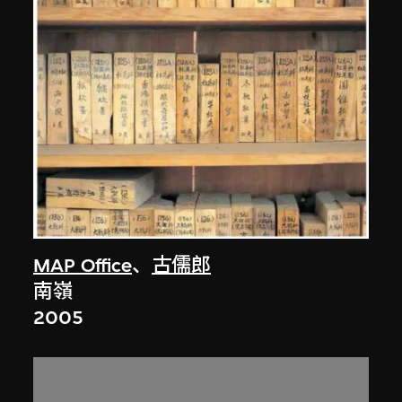
MAP Office
、
古儒郎
南嶺
2005