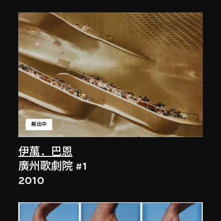
展出中
伊萬．巴恩
廣州歌劇院 #1
2010