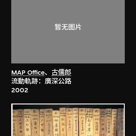
MAP Office
、
古儒郎
流動軌跡：廣深公路
2002