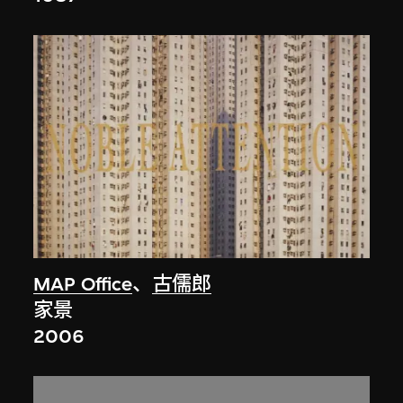
MAP Office
、
古儒郎
家景
2006