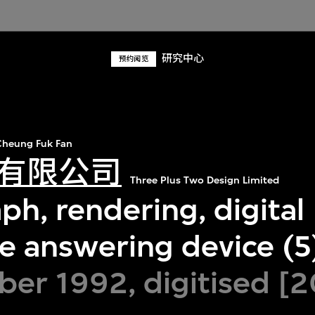
研究中心
预约阅览
heung Fuk Fan
有限公司
Three Plus Two Design Limited
h, rendering, digital
e answering device (5
er 1992, digitised [