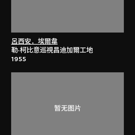
呂西安．埃爾韋
勒·柯比意巡視昌迪加爾工地
1955