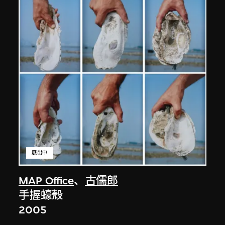
展出中
MAP Office
、
古儒郎
手握蠔殼
2005