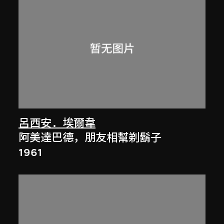
呂西安．埃爾韋
阿美達巴德，朋友相幫剃鬍子
1961