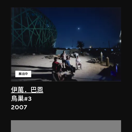
展出中
伊萬．巴恩
鳥巢#3
2007