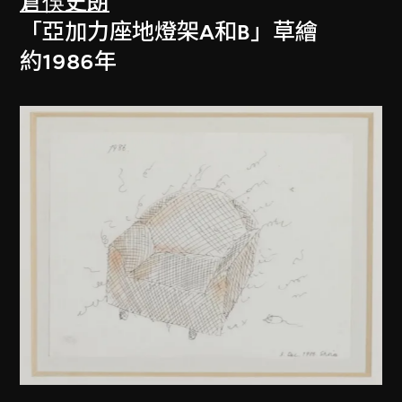
倉俁史朗
「亞加力座地燈架A和B」草繪
約1986年