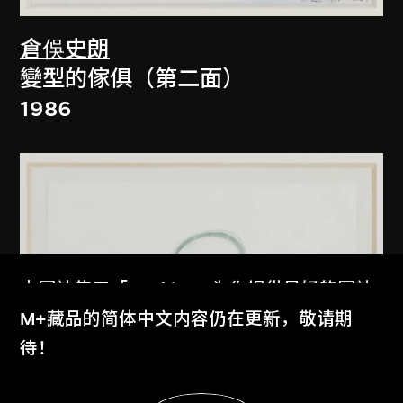
倉俁史朗
變型的傢俱（第二面）
1986
本网站使用「Cookies」为你提供最好的网站
体验。
M+藏品的简体中文内容仍在更新，敬请期
了解更多
待！
显示更多