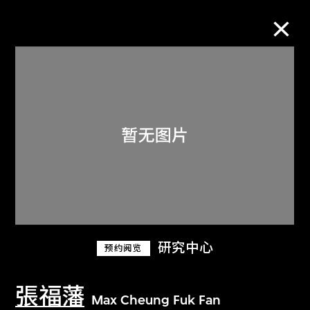
M+藏品
进一步筛选
搜索
关于M+藏品
研究中心
预约阅览
探索世界顶级的二十及二十一世纪视觉
文化藏品。
張福藩
Max Cheung Fuk Fan