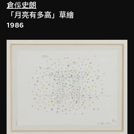
倉俁史朗
「月亮有多高」草繪
1986