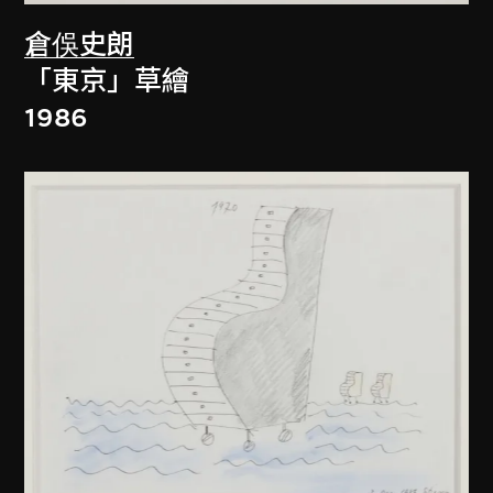
倉俁史朗
「東京」草繪
1986