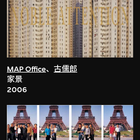
MAP Office
、
古儒郎
家景
2006