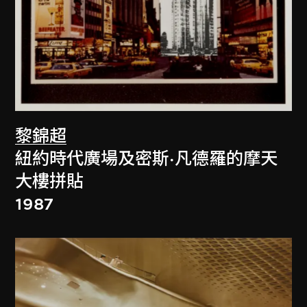
黎錦超
紐約時代廣場及密斯·凡德羅的摩天
大樓拼貼
1987