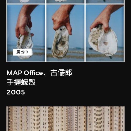
展出中
MAP Office
、
古儒郎
手握蠔殼
2005