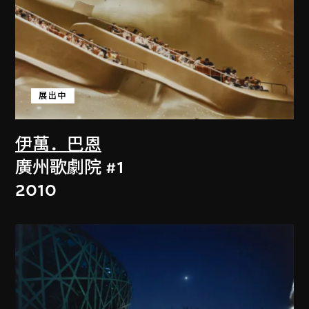
展出中
伊萬．巴恩
廣州歌劇院 #1
2010