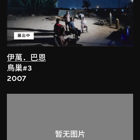
展出中
伊萬．巴恩
鳥巢#3
2007