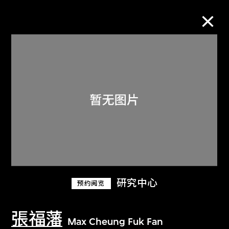
M+藏品
进一步筛选
搜索
关于M+藏品
研究中心
预约阅览
探索世界顶级的二十及二十一世纪视觉
文化藏品。
張福藩
Max Cheung Fuk Fan