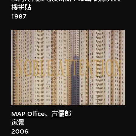
樓拼貼
1987
MAP Office
、
古儒郎
家景
2006