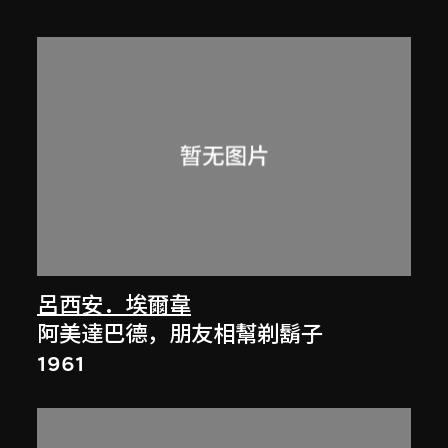
呂西安．埃爾韋
阿美達巴德，朋友相幫剃鬍子
1961