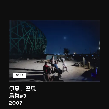
展出中
伊萬．巴恩
鳥巢#3
2007