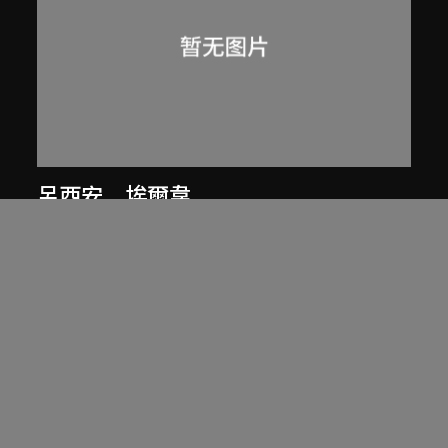
呂西安．埃爾韋
勒·柯比意巡視昌迪加爾工地
1955