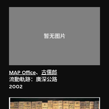
MAP Office
、
古儒郎
流動軌跡：廣深公路
2002