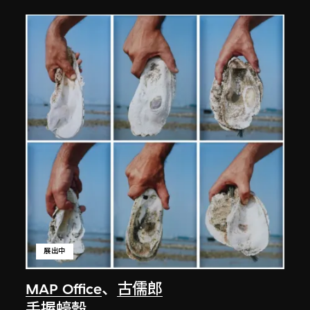
展出中
MAP Office
、
古儒郎
手握蠔殼