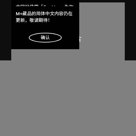
本网站使用「Cookies」为你
提供最好的网站体验。
M+藏品的简体中文内容仍在
了解更多
更新，敬请期待！
明白
确认
呂西安．埃爾韋
勒．柯比意於印度昌迪加爾秘書處作
畫
1955