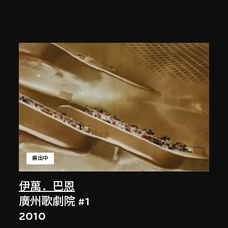
展出中
伊萬．巴恩
廣州歌劇院 #1
2010