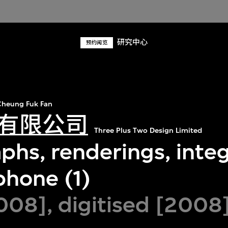
研究中心
预约阅览
heung Fuk Fan
有限公司
Three Plus Two Design Limited
phs, renderings, inte
phone (1)
08], digitised [2008