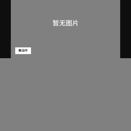
展出中
呂西安．埃爾韋
昌迪加爾高等法院坡道上的三個人
1955