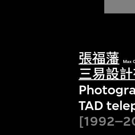
張福藩
Max C
三易設計
Photogra
TAD tele
[1992–20