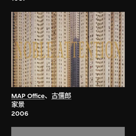
MAP Office
、
古儒郎
家景
2006