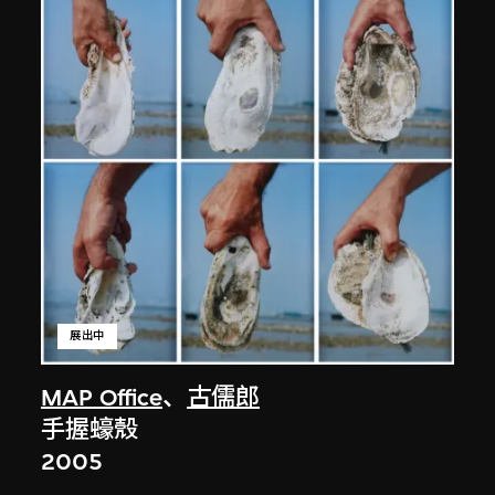
展出中
MAP Office
、
古儒郎
手握蠔殼
2005