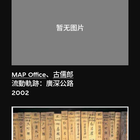
MAP Office
、
古儒郎
流動軌跡：廣深公路
2002