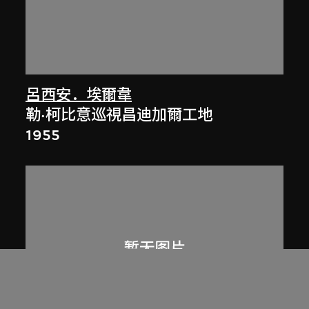
呂西安．埃爾韋
勒·柯比意巡視昌迪加爾工地
1955