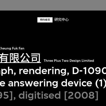
研究中心
预约阅览
heung Fuk Fan
有限公司
Three Plus Two Design Limited
ph, rendering, D-1090,
e answering device (1
95], digitised [2008]