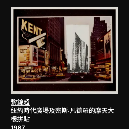
黎錦超
紐約時代廣場及密斯·凡德羅的摩天大
樓拼貼
1987