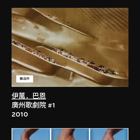
展出中
伊萬．巴恩
廣州歌劇院 #1
2010