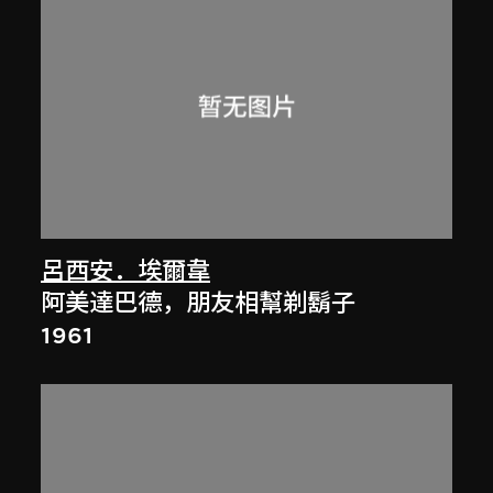
呂西安．埃爾韋
阿美達巴德，朋友相幫剃鬍子
1961