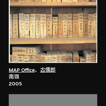
MAP Office
、
古儒郎
南嶺
2005