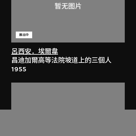
展出中
呂西安．埃爾韋
昌迪加爾高等法院坡道上的三個人
1955