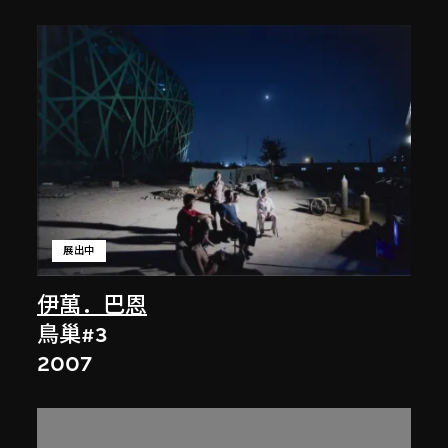
展出中
伊萬．巴恩
鳥巢#3
2007