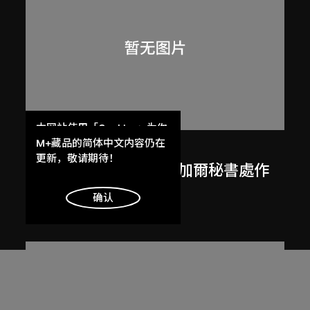
本网站使用「Cookies」为你
提供最好的网站体验。
M+藏品的简体中文内容仍在
呂西安．埃爾韋
了解更多
更新，敬请期待！
勒．柯比意於印度昌迪加爾秘書處作
畫
明白
确认
1955