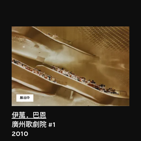
展出中
伊萬．巴恩
廣州歌劇院 #1
2010