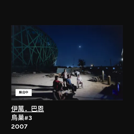
展出中
伊萬．巴恩
鳥巢#3
2007