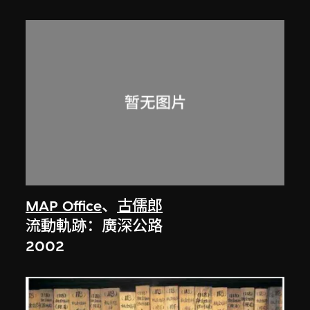
MAP Office
、
古儒郎
流動軌跡：廣深公路
2002