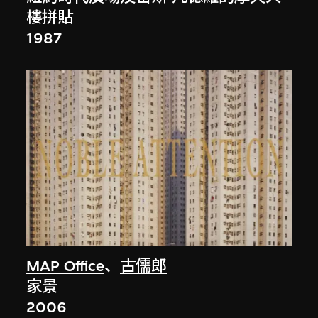
樓拼貼
1987
MAP Office
、
古儒郎
家景
2006