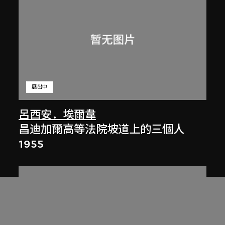
展出中
呂西安．埃爾韋
昌迪加爾高等法院坡道上的三個人
1955