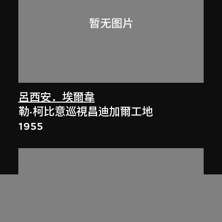
呂西安．埃爾韋
勒·柯比意巡視昌迪加爾工地
1955