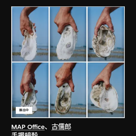
展出中
MAP Office
、
古儒郎
手握蠔殼