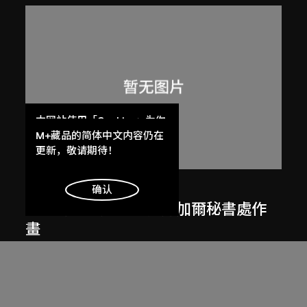
本网站使用「Cookies」为你
提供最好的网站体验。
M+藏品的简体中文内容仍在
了解更多
更新，敬请期待！
呂西安．埃爾韋
明白
确认
勒．柯比意於印度昌迪加爾秘書處作
畫
1955