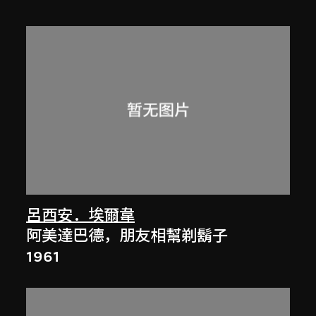
呂西安．埃爾韋
阿美達巴德，朋友相幫剃鬍子
1961