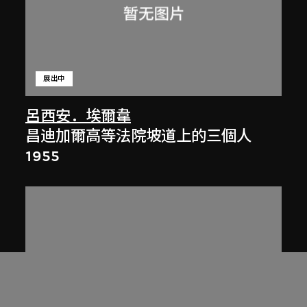
展出中
呂西安．埃爾韋
昌迪加爾高等法院坡道上的三個人
1955