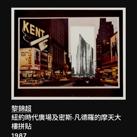
黎錦超
紐約時代廣場及密斯·凡德羅的摩天大
樓拼貼
1987