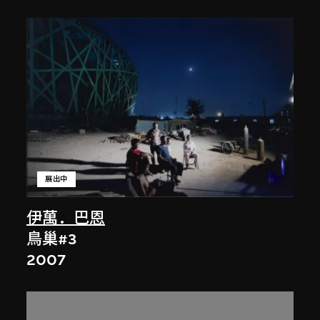
展出中
伊萬．巴恩
鳥巢#3
2007