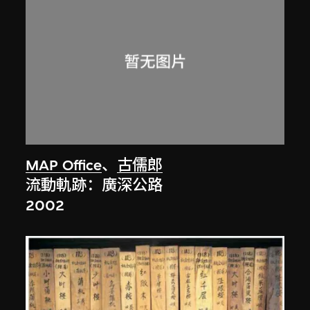
MAP Office
、
古儒郎
流動軌跡：廣深公路
2002