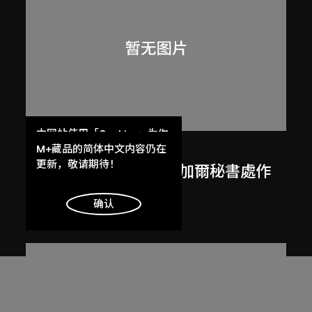
本网站使用「Cookies」为你
呂西安．埃爾韋
提供最好的网站体验。
M+藏品的简体中文内容仍在
了解更多
更新，敬请期待！
勒．柯比意於印度昌迪加爾秘書處作
畫
明白
确认
1955