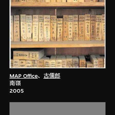
MAP Office
、
古儒郎
南嶺
2005