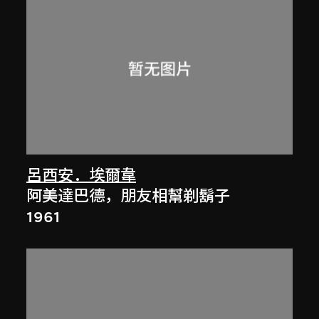
呂西安．埃爾韋
阿美達巴德，朋友相幫剃鬍子
1961