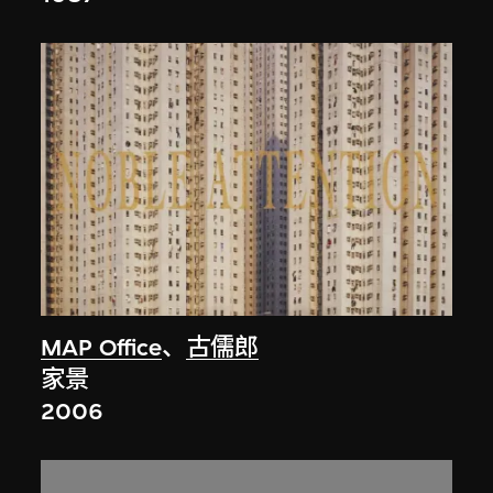
MAP Office
、
古儒郎
家景
2006