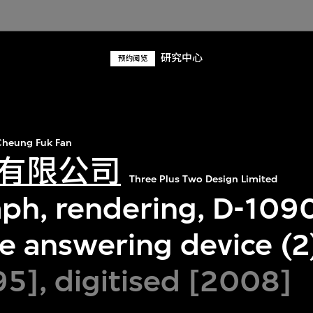
研究中心
预约阅览
heung Fuk Fan
有限公司
Three Plus Two Design Limited
ph, rendering, D-1090,
e answering device (2
95], digitised [2008]