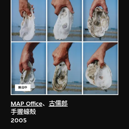
展出中
MAP Office
、
古儒郎
手握蠔殼
2005