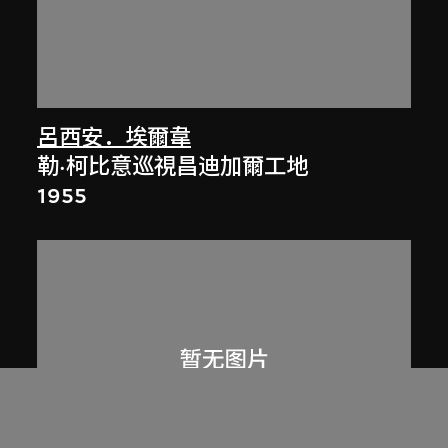
呂西安．埃爾韋
勒·柯比意巡視昌迪加爾工地
1955