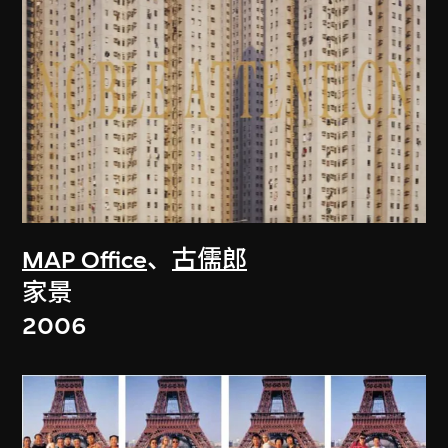
MAP Office
、
古儒郎
家景
2006