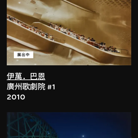
展出中
伊萬．巴恩
廣州歌劇院 #1
2010