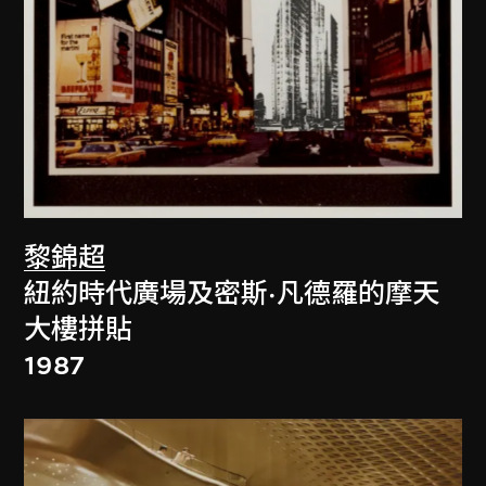
黎錦超
紐約時代廣場及密斯·凡德羅的摩天
大樓拼貼
1987