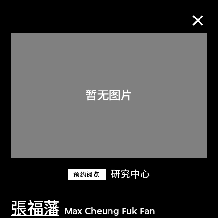
M+藏品
进一步筛选
搜索
关于M+藏品
研究中心
预约阅览
探索世界顶级的二十及二十一世纪视觉
文化藏品。
張福藩
Max Cheung Fuk Fan