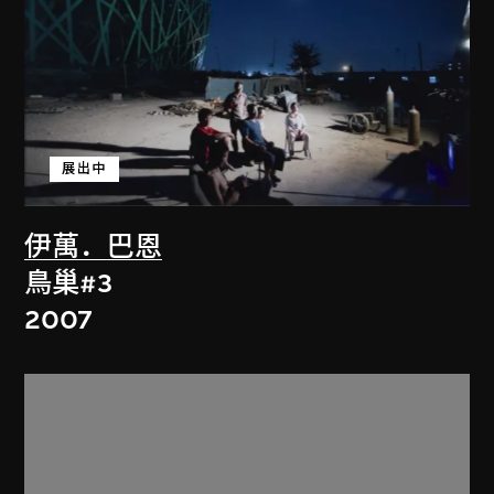
展出中
伊萬．巴恩
鳥巢#3
2007