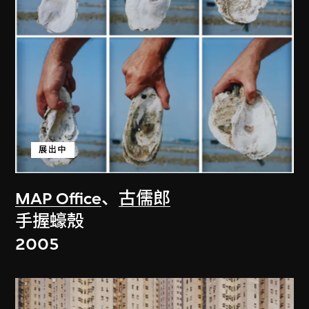
展出中
MAP Office
、
古儒郎
手握蠔殼
2005