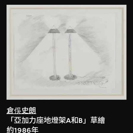
倉俁史朗
「亞加力座地燈架A和B」草繪
約1986年