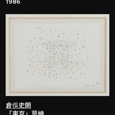
1986
倉俁史朗
「東京」草繪