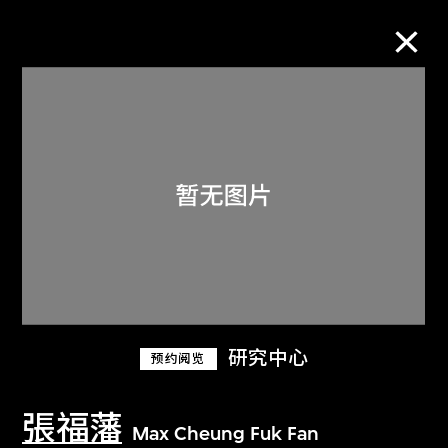
M+藏品
进一步筛选
搜索
关于M+藏品
研究中心
预约阅览
探索世界顶级的二十及二十一世纪视觉
文化藏品。
張福藩
Max Cheung Fuk Fan