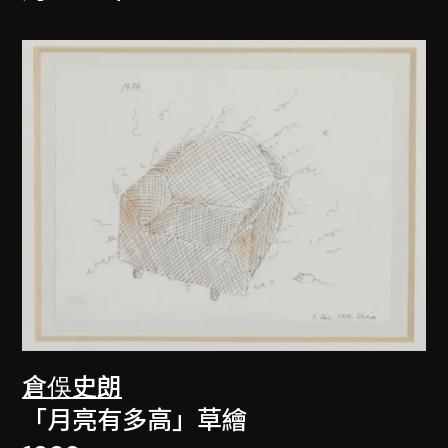
倉俁史朗
「月亮有多高」草繪