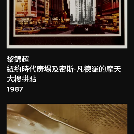
黎錦超
紐約時代廣場及密斯·凡德羅的摩天
大樓拼貼
1987