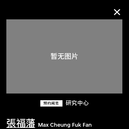
M+藏品
进一步筛选
搜索
关于M+藏品
研究中心
预约阅览
探索世界顶级的二十及二十一世纪视觉
文化藏品。
張福藩
Max Cheung Fuk Fan