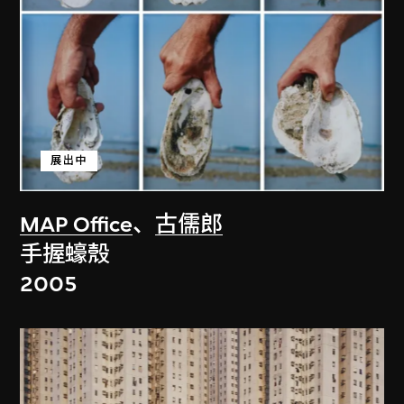
展出中
MAP Office
、
古儒郎
手握蠔殼
2005