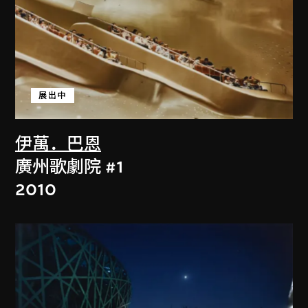
展出中
伊萬．巴恩
廣州歌劇院 #1
2010