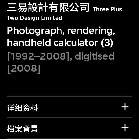
三易設計有限公司
Three Plus
Two Design Limited
Photograph, rendering,
handheld calculator (3)
[1992–2008], digitised
[2008]
详细资料
档案背景