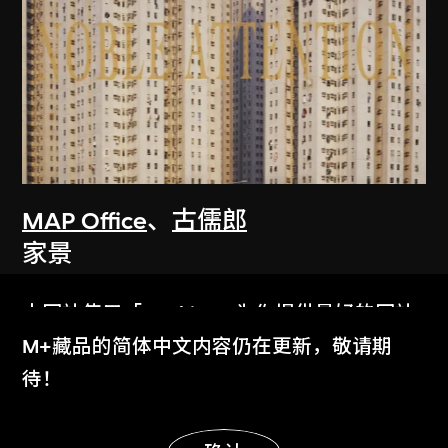
MAP Office
、
古儒郎
家景
2006
本网站使用「Cookies」为你提供最好的网站
体验。
M+藏品的简体中文内容仍在更新，敬请期
了解更多
待！
显示更多