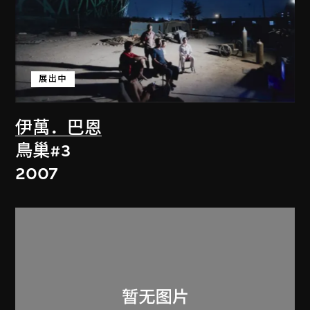
展出中
伊萬．巴恩
鳥巢#3
2007