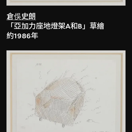
倉俁史朗
「亞加力座地燈架A和B」草繪
約1986年