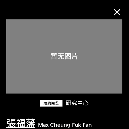
M+藏品
进一步筛选
搜索
关于M+藏品
研究中心
预约阅览
探索世界顶级的二十及二十一世纪视觉
文化藏品。
張福藩
Max Cheung Fuk Fan