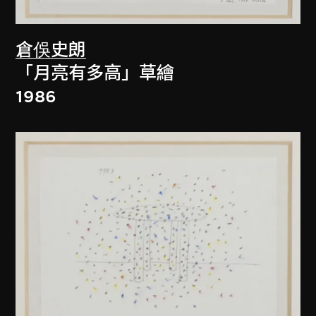
倉俁史朗
「月亮有多高」草繪
1986