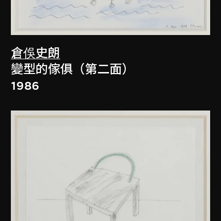
倉俁史朗
變型的傢俱（第二面）
1986