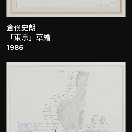
倉俁史朗
「東京」草繪
1986