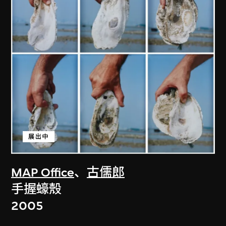
展出中
MAP Office
、
古儒郎
手握蠔殼
2005