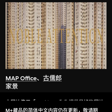
MAP Office
、
古儒郎
家景
2006
本网站使用「Cookies」为你提供最好的网站
体验。
M+藏品的简体中文内容仍在更新，敬请期