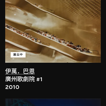
展出中
伊萬．巴恩
廣州歌劇院 #1
2010