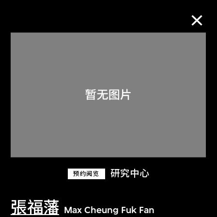
M+藏品
进一步筛选
搜索
关于M+藏品
研究中心
预约阅览
探索世界顶级的二十及二十一世纪视觉
文化藏品。
張福藩
Max Cheung Fuk Fan