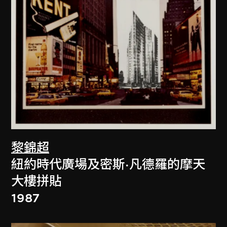
黎錦超
紐約時代廣場及密斯·凡德羅的摩天
大樓拼貼
1987