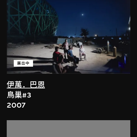
展出中
伊萬．巴恩
鳥巢#3
2007