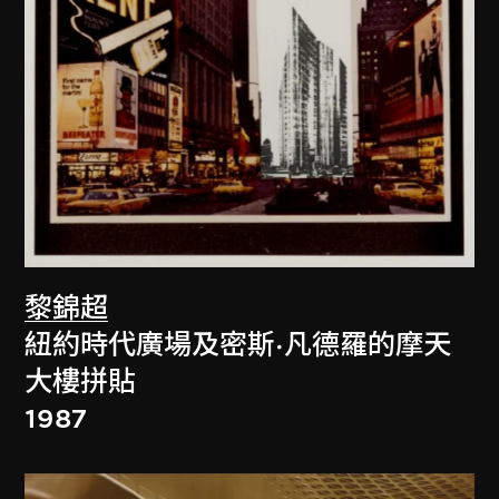
黎錦超
紐約時代廣場及密斯·凡德羅的摩天
大樓拼貼
1987