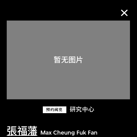
M+藏品
进一步筛选
搜索
关于M+藏品
研究中心
预约阅览
探索世界顶级的二十及二十一世纪视觉
文化藏品。
張福藩
Max Cheung Fuk Fan