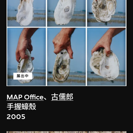
展出中
MAP Office
、
古儒郎
手握蠔殼
2005