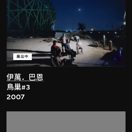
展出中
伊萬．巴恩
鳥巢#3
2007