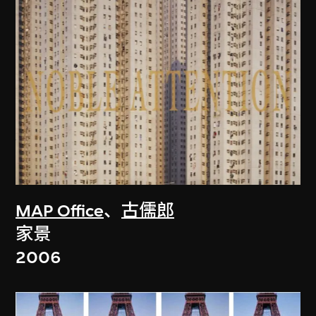
MAP Office
、
古儒郎
家景
2006