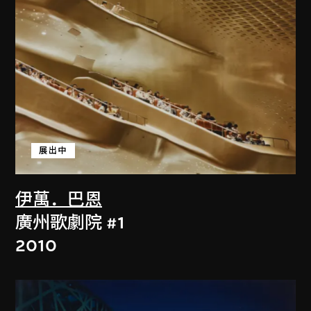
展出中
伊萬．巴恩
廣州歌劇院 #1
2010