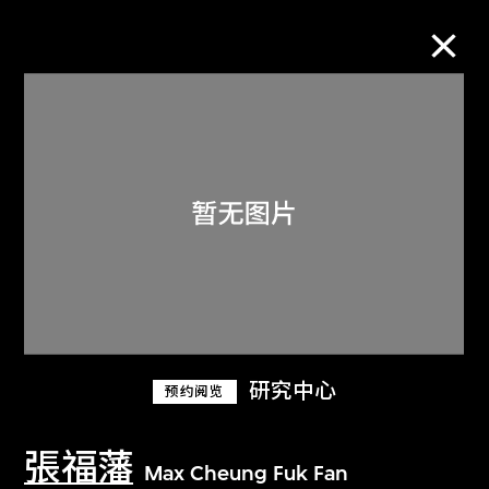
M+藏品
进一步筛选
搜索
关于M+藏品
研究中心
预约阅览
探索世界顶级的二十及二十一世纪视觉
文化藏品。
張福藩
Max Cheung Fuk Fan