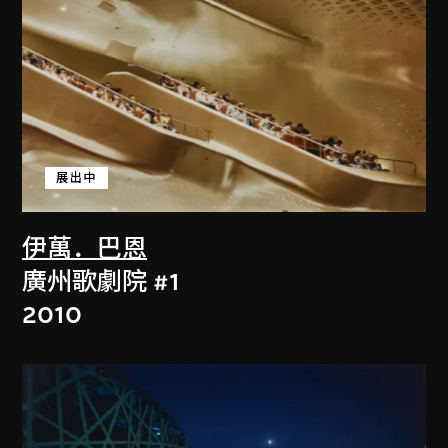
展出中
伊萬．巴恩
廣州歌劇院 #1
2010