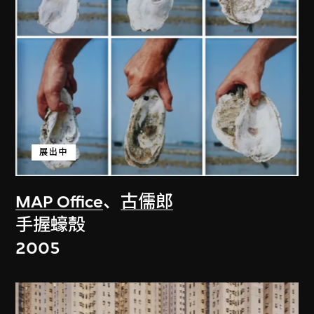
展出中
MAP Office
、
古儒郎
手握蠔殼
2005