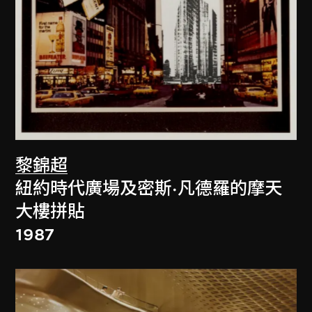
黎錦超
紐約時代廣場及密斯·凡德羅的摩天
大樓拼貼
1987