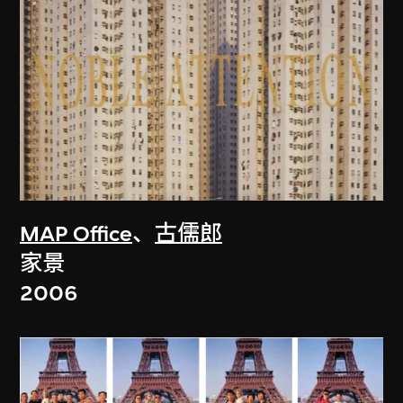
MAP Office
、
古儒郎
家景
2006