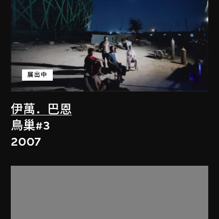
展出中
伊萬．巴恩
鳥巢#3
2007