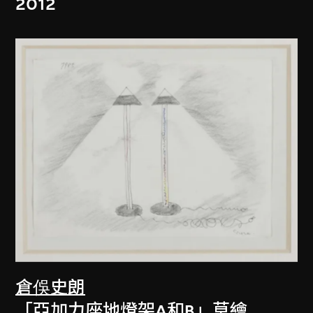
2012
倉俁史朗
「亞加力座地燈架A和B」草繪