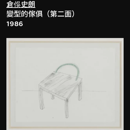
倉俁史朗
變型的傢俱（第二面）
1986