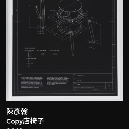
陳彥翰
Copy店椅子