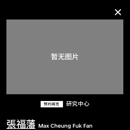
M+藏品
进一步筛选
搜索
关于M+藏品
研究中心
预约阅览
探索世界顶级的二十及二十一世纪视觉
文化藏品。
張福藩
Max Cheung Fuk Fan