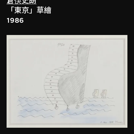
倉俁史朗
「東京」草繪
1986