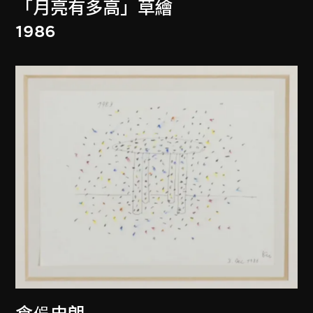
「月亮有多高」草繪
1986