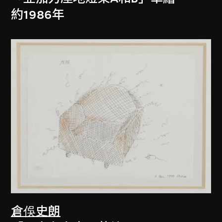
約1986年
倉俁史朗