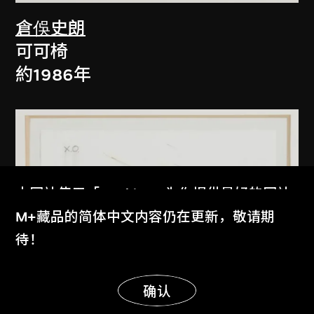
倉俁史朗
可可椅
約1986年
本网站使用「Cookies」为你提供最好的网站
体验。
M+藏品的简体中文内容仍在更新，敬请期
了解更多
待！
显示更多
明白
确认