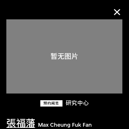
M+藏品
进一步筛选
搜索
关于M+藏品
研究中心
预约阅览
探索世界顶级的二十及二十一世纪视觉
文化藏品。
張福藩
Max Cheung Fuk Fan