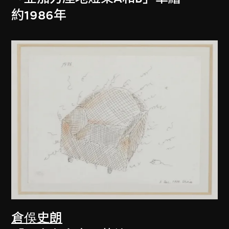
約1986年
倉俁史朗