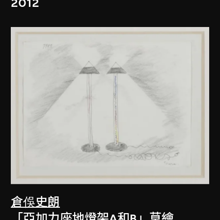
2012
倉俁史朗
「亞加力座地燈架A和B」草繪