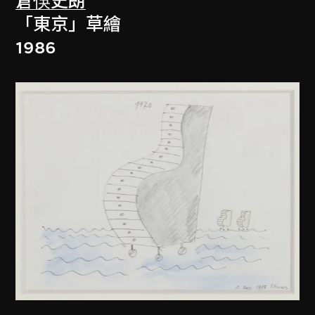
倉俁史朗
「東京」草繪
1986