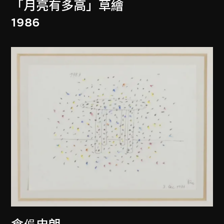
「月亮有多高」草繪
1986