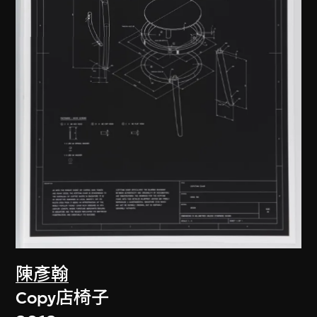
陳彥翰
Copy店椅子