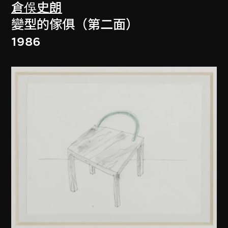
倉俁史朗
變型的傢俱（第二面）
1986