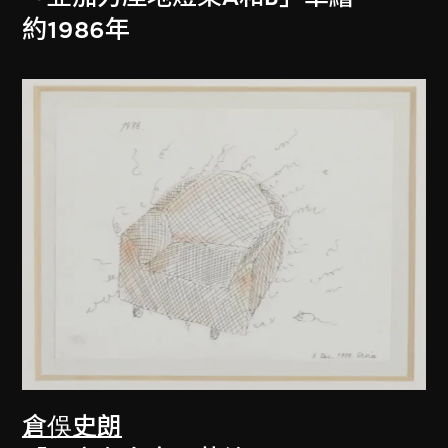
約1986年
倉俁史朗