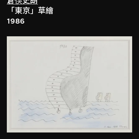
倉俁史朗
「東京」草繪
1986