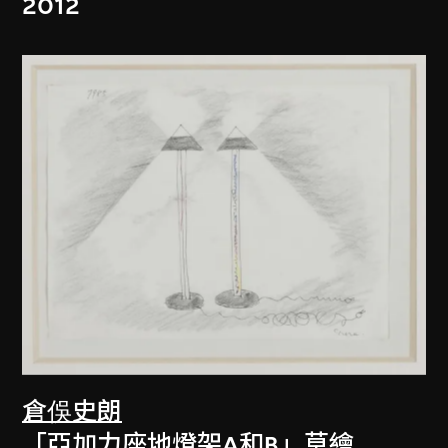
2012
倉俁史朗
「亞加力座地燈架A和B」草繪