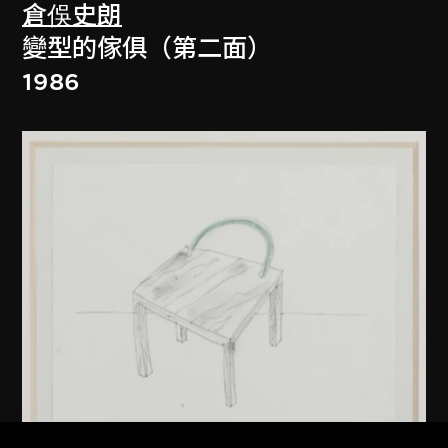
倉俁史朗
變型的傢俱（第二面）
1986