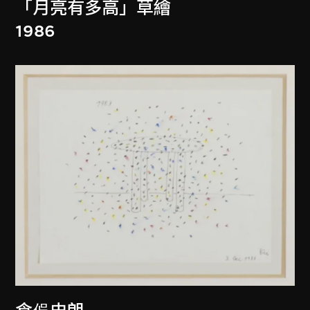
「月亮有多高」草繪
1986