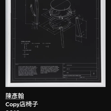
陳彥翰
Copy店椅子