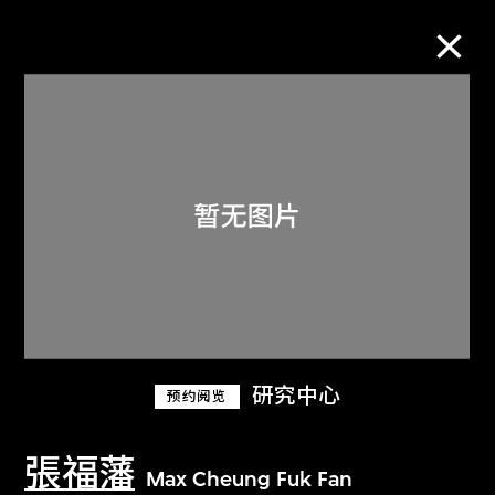
M+藏品
进一步筛选
搜索
关于M+藏品
研究中心
预约阅览
探索世界顶级的二十及二十一世纪视觉
文化藏品。
張福藩
Max Cheung Fuk Fan