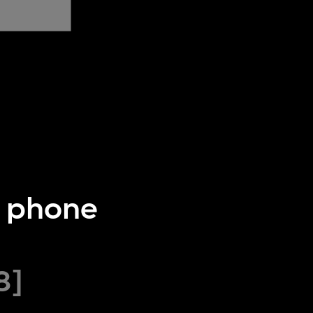
e phone
8]