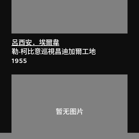
呂西安．埃爾韋
勒·柯比意巡視昌迪加爾工地
1955