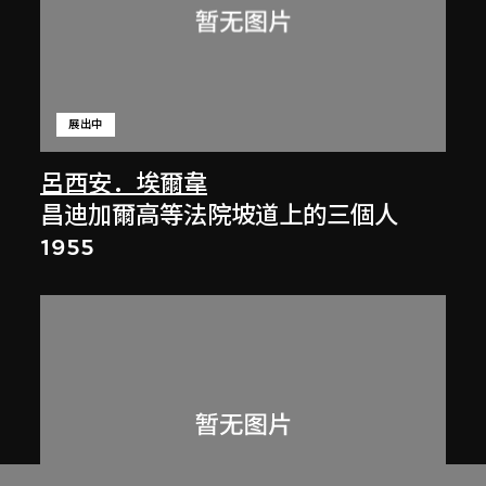
展出中
呂西安．埃爾韋
昌迪加爾高等法院坡道上的三個人
1955