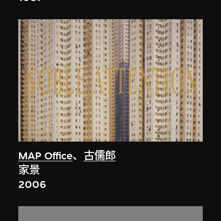
MAP Office
、
古儒郎
家景
2006