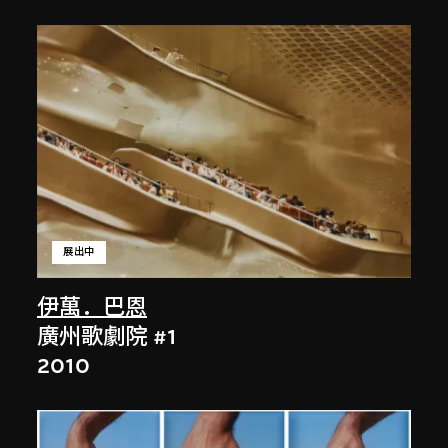
展出中
伊萬．巴恩
廣州歌劇院 #1
2010