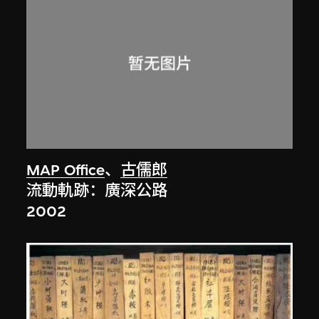
MAP Office
、
古儒郎
流動軌跡：廣深公路
2002