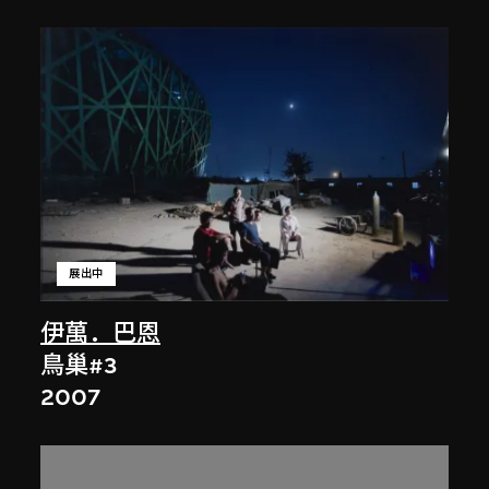
展出中
伊萬．巴恩
鳥巢#3
2007