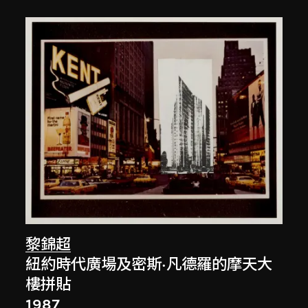
黎錦超
紐約時代廣場及密斯·凡德羅的摩天大
樓拼貼
1987