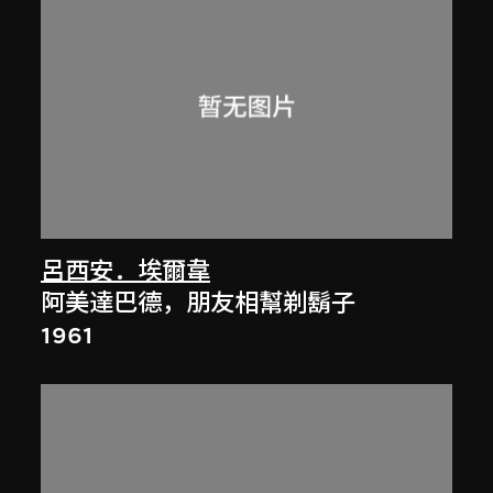
呂西安．埃爾韋
阿美達巴德，朋友相幫剃鬍子
1961