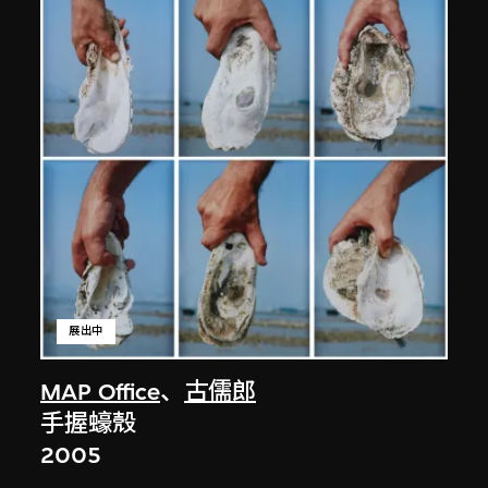
展出中
MAP Office
、
古儒郎
手握蠔殼
2005