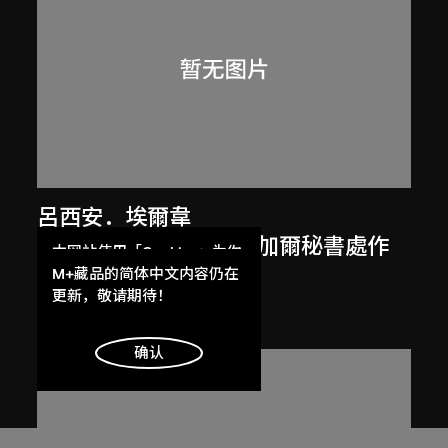
呂西安．埃爾韋
勒．柯比意於印度昌迪加爾秘書處作
本网站使用「Cookies」为你
畫
提供最好的网站体验。
M+藏品的简体中文内容仍在
了解更多
更新，敬请期待！
1955
明白
确认