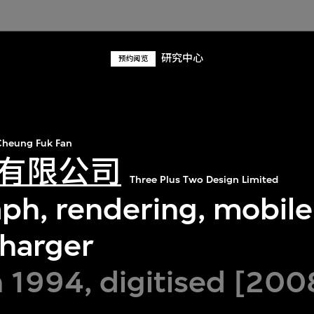
研究中心
预约阅览
heung Fuk Fan
有限公司
Three Plus Two Design Limited
ph, rendering, mobil
charger
 1994, digitised [200