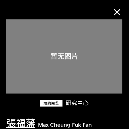
M+藏品
进一步筛选
搜索
关于M+藏品
研究中心
预约阅览
探索世界顶级的二十及二十一世纪视觉
文化藏品。
張福藩
Max Cheung Fuk Fan