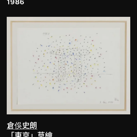
1986
倉俁史朗
「東京」草繪