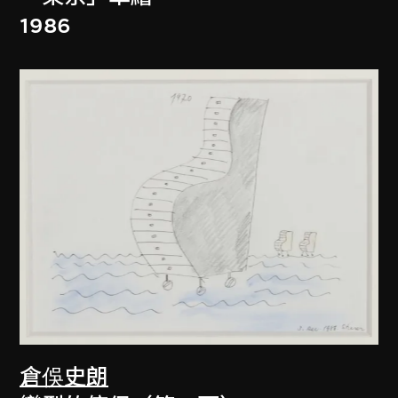
1986
倉俁史朗