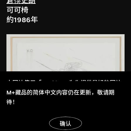
倉俁史朗
可可椅
約1986年
本网站使用「Cookies」为你提供最好的网站
体验。
M+藏品的简体中文内容仍在更新，敬请期
了解更多
待！
显示更多
明白
确认