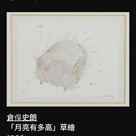
倉俁史朗
「月亮有多高」草繪