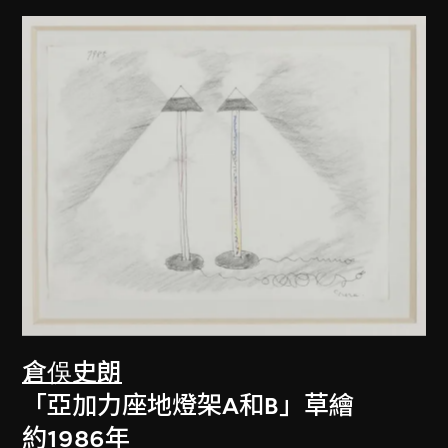
倉俁史朗
「亞加力座地燈架A和B」草繪
約1986年