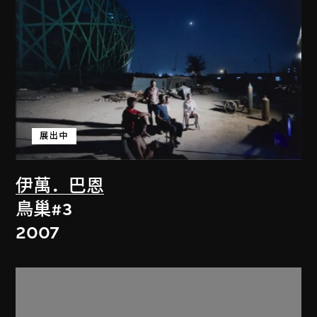
展出中
伊萬．巴恩
鳥巢#3
2007