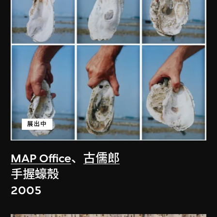
展出中
MAP Office
、
古儒郎
手握蠔殼
2005