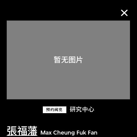
M+藏品
进一步筛选
搜索
关于M+藏品
研究中心
预约阅览
探索世界顶级的二十及二十一世纪视觉
文化藏品。
張福藩
Max Cheung Fuk Fan