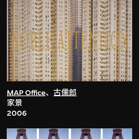
MAP Office
、
古儒郎
家景
2006