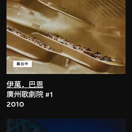
展出中
伊萬．巴恩
廣州歌劇院 #1
2010