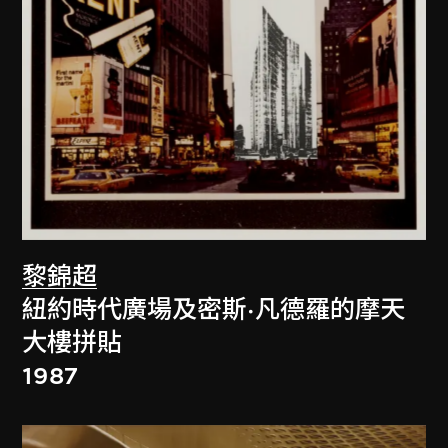
黎錦超
紐約時代廣場及密斯·凡德羅的摩天
大樓拼貼
1987