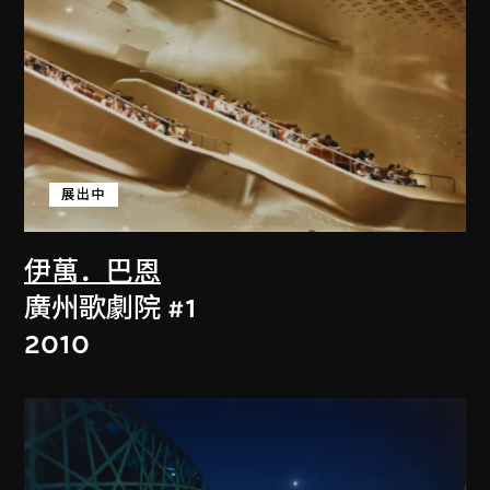
展出中
伊萬．巴恩
廣州歌劇院 #1
2010