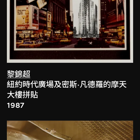
黎錦超
紐約時代廣場及密斯·凡德羅的摩天
大樓拼貼
1987