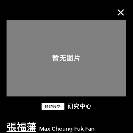
M+藏品
进一步筛选
搜索
关于M+藏品
研究中心
预约阅览
探索世界顶级的二十及二十一世纪视觉
文化藏品。
張福藩
Max Cheung Fuk Fan