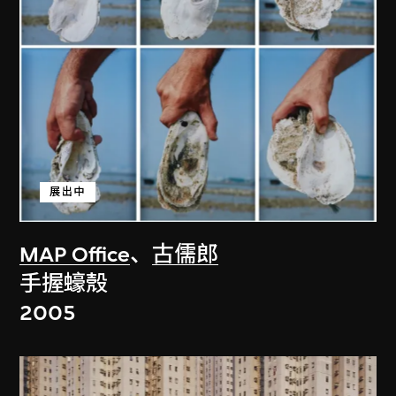
展出中
MAP Office
、
古儒郎
手握蠔殼
2005