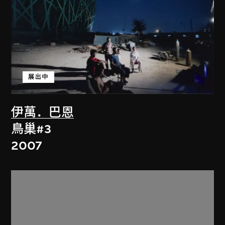
展出中
伊萬．巴恩
鳥巢#3
2007