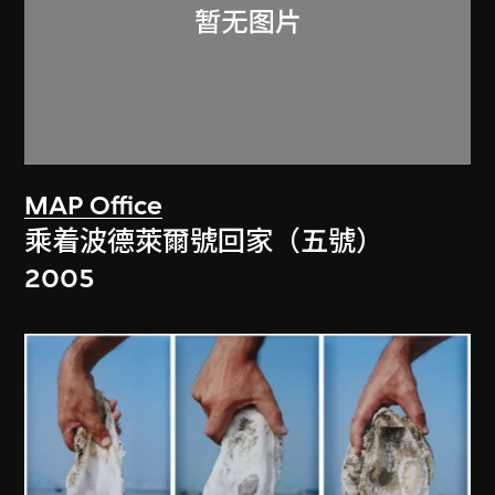
MAP Office
乘着波德萊爾號回家（五號）
2005