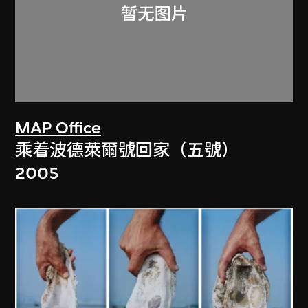
MAP Office
乘着波德萊爾號回家（五號）
2005