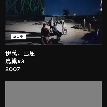
展出中
伊萬．巴恩
鳥巢#3
2007