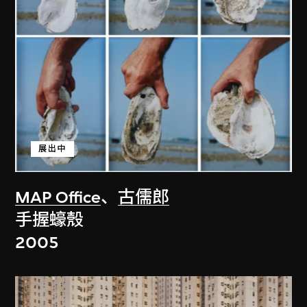
展出中
MAP Office
、
古儒郎
手握蠔殼
2005