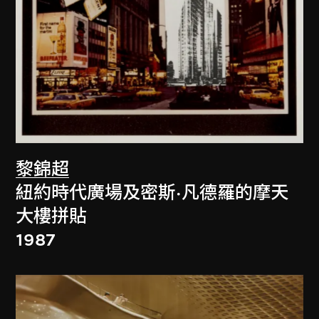
黎錦超
紐約時代廣場及密斯·凡德羅的摩天
大樓拼貼
1987