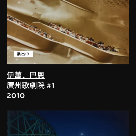
展出中
伊萬．巴恩
廣州歌劇院 #1
2010