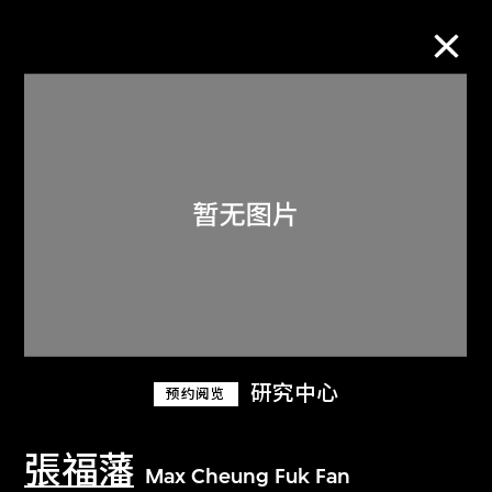
M+藏品
进一步筛选
搜索
关于M+藏品
研究中心
预约阅览
探索世界顶级的二十及二十一世纪视觉
文化藏品。
張福藩
Max Cheung Fuk Fan