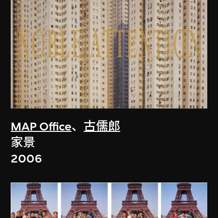
MAP Office
、
古儒郎
家景
2006