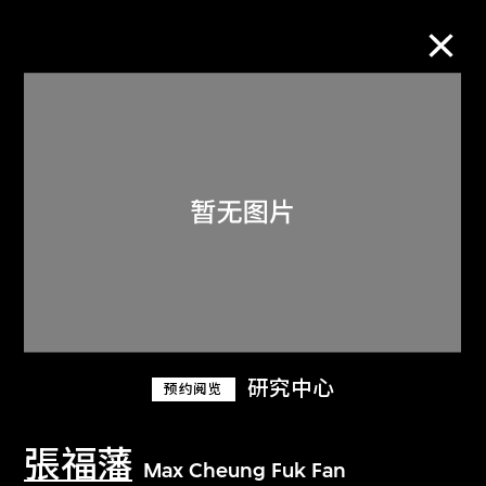
M+藏品
进一步筛选
搜索
关于M+藏品
研究中心
预约阅览
探索世界顶级的二十及二十一世纪视觉
文化藏品。
張福藩
Max Cheung Fuk Fan