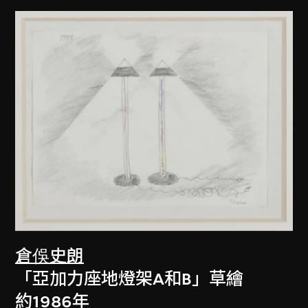
倉俁史朗
「亞加力座地燈架A和B」草繪
約1986年