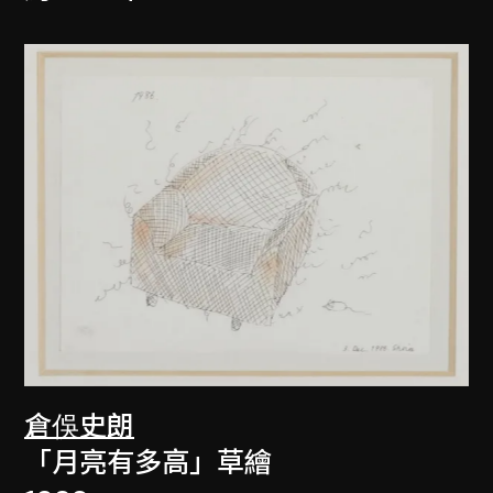
倉俁史朗
「月亮有多高」草繪