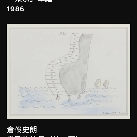
1986
倉俁史朗