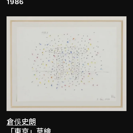
1986
倉俁史朗
「東京」草繪