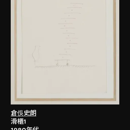
倉俁史朗
滑櫃1