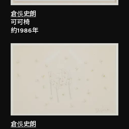
倉俁史朗
可可椅
約1986年
倉俁史朗