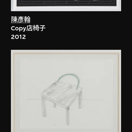
陳彥翰
Copy店椅子
2012