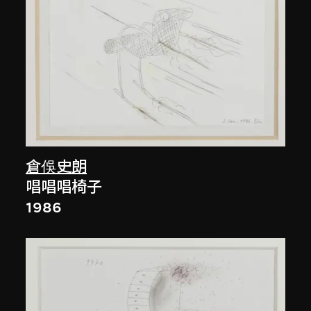
倉俁史朗
唱唱唱椅子
1986