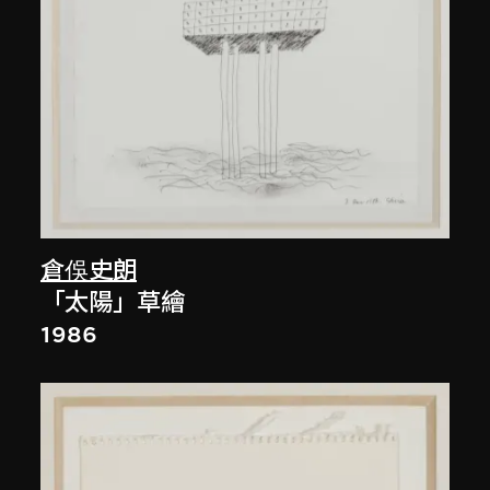
倉俁史朗
「太陽」草繪
1986