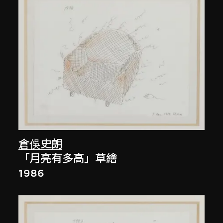
倉俁史朗
「月亮有多高」草繪
1986