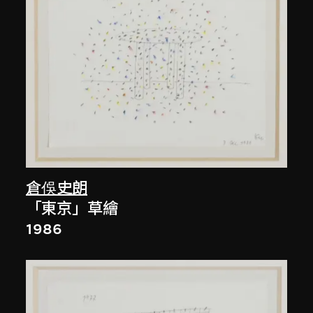
倉俁史朗
「東京」草繪
1986