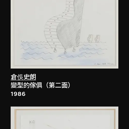
倉俁史朗
變型的傢俱（第二面）
1986