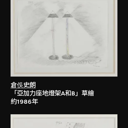
倉俁史朗
「亞加力座地燈架A和B」草繪
約1986年