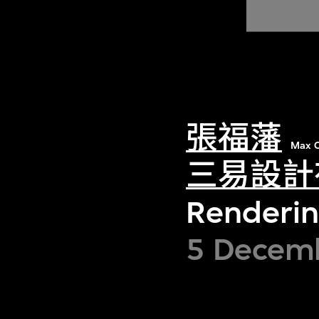
張福藩
Max C
三易設計
Renderin
5 Decem