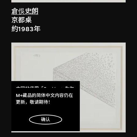
倉俁史朗
京都桌
約1983年
本网站使用「Cookies」为你
提供最好的网站体验。
M+藏品的简体中文内容仍在
了解更多
更新，敬请期待！
明白
确认