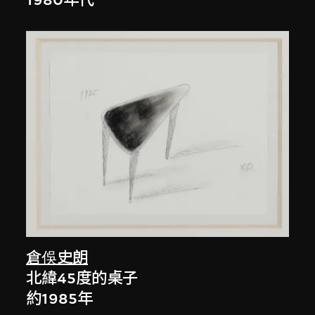
1980年代
倉俁史朗
北緯45度的桌子
約1985年