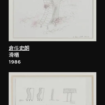
倉俁史朗
滑櫃
1986