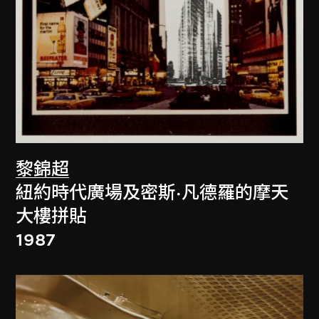
黎錦超
紐約時代廣場及密斯·凡德羅的摩天
大樓拼貼
1987