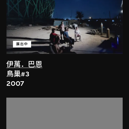
展出中
伊萬．巴恩
鳥巢#3
2007