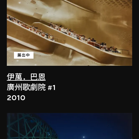
展出中
伊萬．巴恩
廣州歌劇院 #1
2010