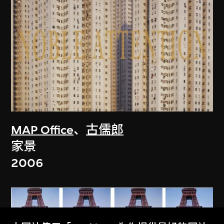
MAP Office
、
古儒郎
家景
2006