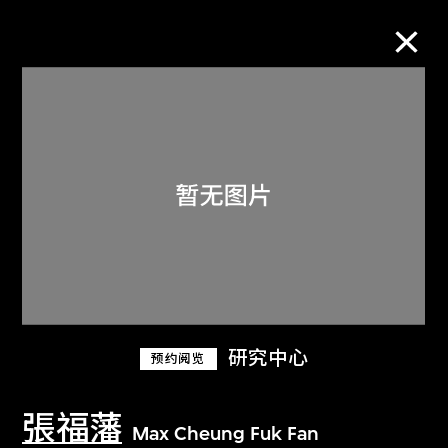
M+藏品
进一步筛选
搜索
关于M+藏品
研究中心
预约阅览
探索世界顶级的二十及二十一世纪视觉
文化藏品。
張福藩
Max Cheung Fuk Fan