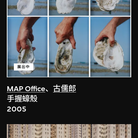
展出中
MAP Office
、
古儒郎
手握蠔殼
2005