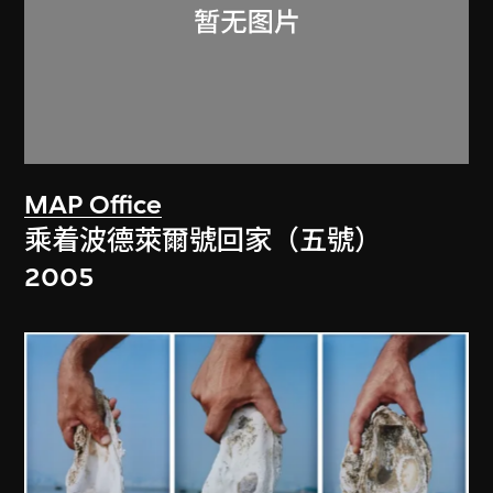
MAP Office
乘着波德萊爾號回家（五號）
2005