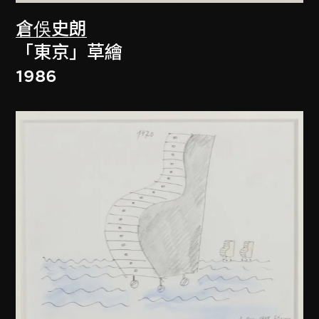
倉俁史朗
「東京」草繪
1986