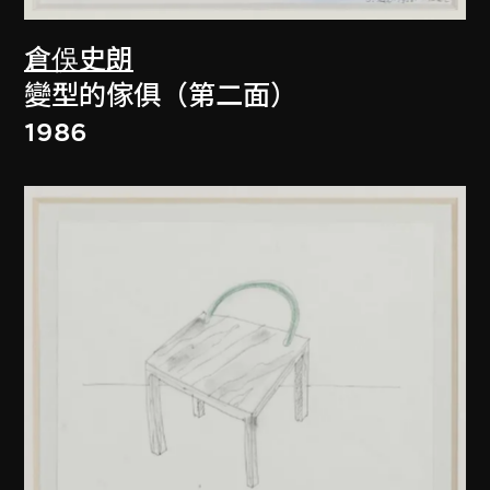
倉俁史朗
變型的傢俱（第二面）
1986