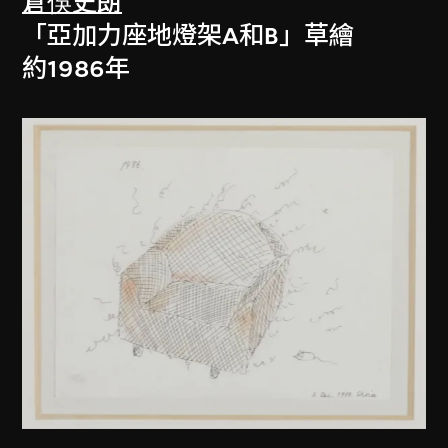
倉俁史朗
「亞加力座地燈架A和B」草繪
約1986年