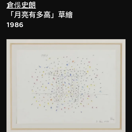
倉俁史朗
「月亮有多高」草繪
1986