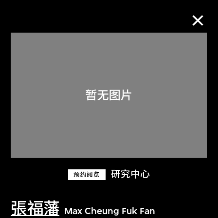
M+藏品
进一步筛选
搜索
关于M+藏品
研究中心
预约阅览
探索世界顶级的二十及二十一世纪视觉
文化藏品。
張福藩
Max Cheung Fuk Fan