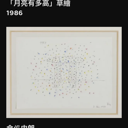
「月亮有多高」草繪
1986