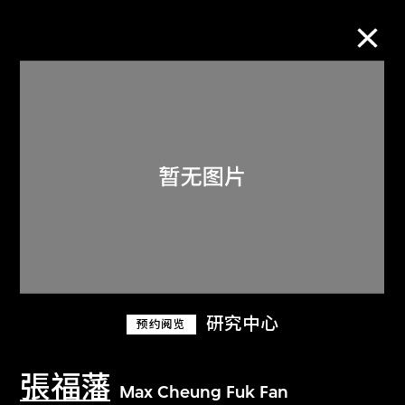
M+藏品
进一步筛选
搜索
关于M+藏品
研究中心
预约阅览
探索世界顶级的二十及二十一世纪视觉
文化藏品。
張福藩
Max Cheung Fuk Fan