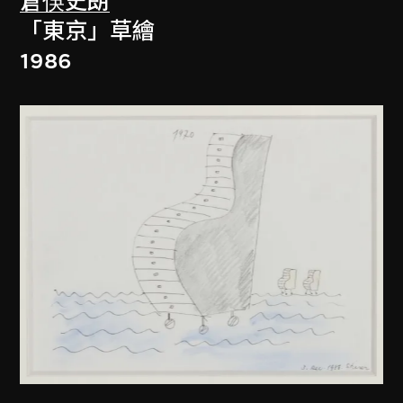
倉俁史朗
「東京」草繪
1986