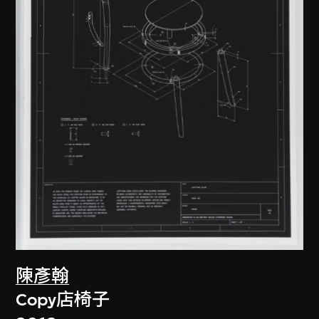
陳彥翰
Copy店椅子