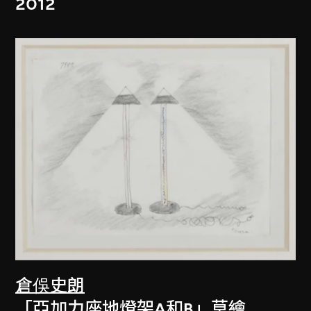
2012
倉俁史朗
「亞加力座地燈架A和B」草繪