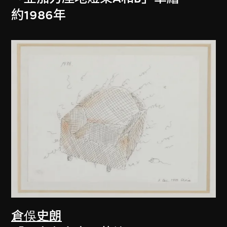
約1986年
倉俁史朗