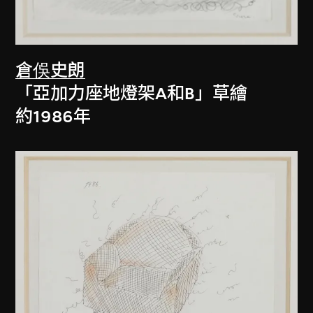
倉俁史朗
「亞加力座地燈架A和B」草繪
約1986年