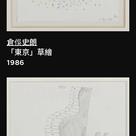
倉俁史朗
「東京」草繪
1986