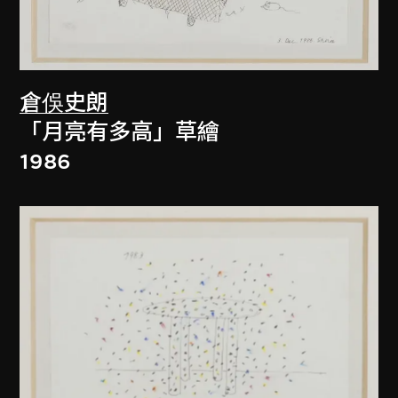
倉俁史朗
「月亮有多高」草繪
1986