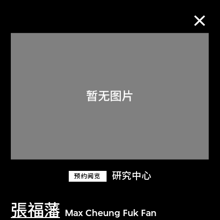
M+藏品
进一步筛选
搜索
关于M+藏品
研究中心
预约阅览
探索世界顶级的二十及二十一世纪视觉
文化藏品。
張福藩
Max Cheung Fuk Fan