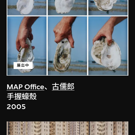
展出中
MAP Office
、
古儒郎
手握蠔殼
2005