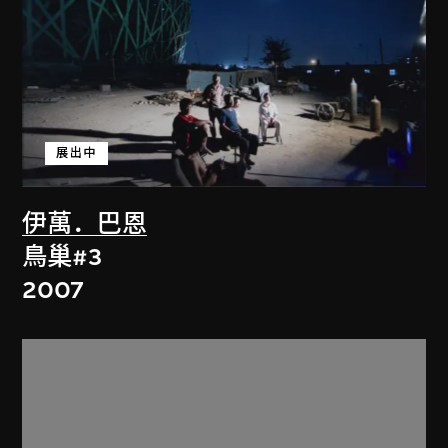
展出中
伊萬．巴恩
鳥巢#3
2007