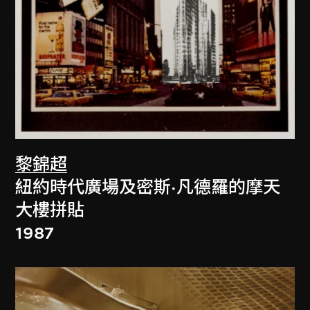
黎錦超
紐約時代廣場及密斯·凡德羅的摩天
大樓拼貼
1987