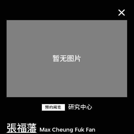
M+藏品
进一步筛选
搜索
关于M+藏品
研究中心
预约阅览
探索世界顶级的二十及二十一世纪视觉
文化藏品。
張福藩
Max Cheung Fuk Fan