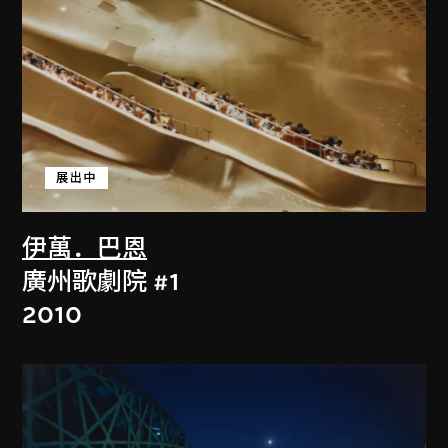
展出中
伊萬．巴恩
廣州歌劇院 #1
2010