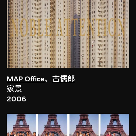
MAP Office
、
古儒郎
家景
2006