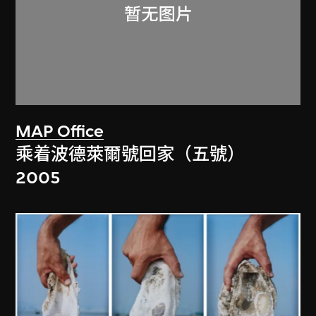
MAP Office
乘着波德萊爾號回家（五號）
2005