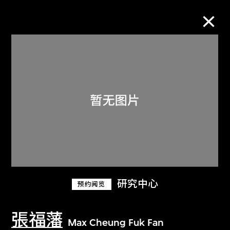
M+藏品
进一步筛选
搜索
关于M+藏品
研究中心
预约阅览
探索世界顶级的二十及二十一世纪视觉
文化藏品。
張福藩
Max Cheung Fuk Fan