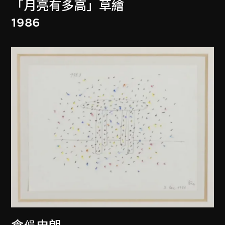
「月亮有多高」草繪
1986