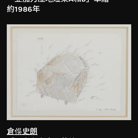
約1986年
倉俁史朗