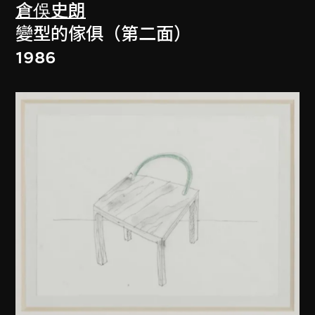
倉俁史朗
變型的傢俱（第二面）
1986