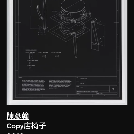
陳彥翰
Copy店椅子