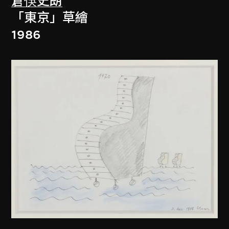
倉俁史朗
「東京」草繪
1986