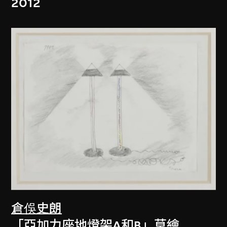
2012
倉俁史朗
「亞加力座地燈架A和B」草繪