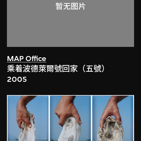
MAP Office
乘着波德萊爾號回家（五號）
2005