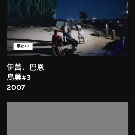
展出中
伊萬．巴恩
鳥巢#3
2007