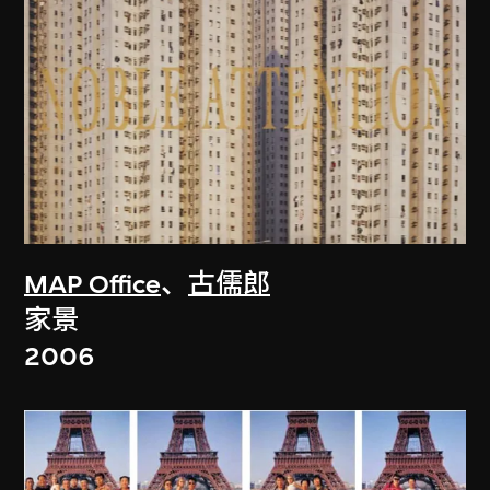
MAP Office
、
古儒郎
家景
2006