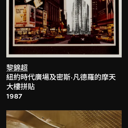
黎錦超
紐約時代廣場及密斯·凡德羅的摩天
大樓拼貼
1987