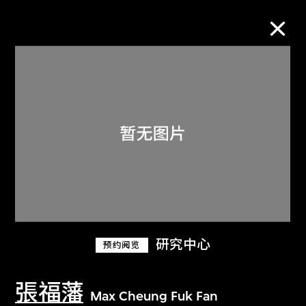
M+藏品
进一步筛选
搜索
关于M+藏品
研究中心
预约阅览
探索世界顶级的二十及二十一世纪视觉
文化藏品。
張福藩
Max Cheung Fuk Fan