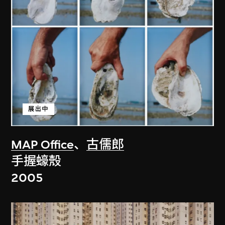
展出中
MAP Office
、
古儒郎
手握蠔殼
2005