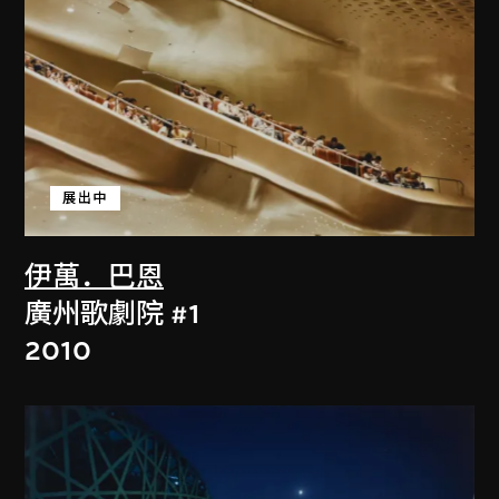
展出中
伊萬．巴恩
廣州歌劇院 #1
2010