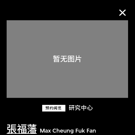
M+藏品
进一步筛选
搜索
关于M+藏品
研究中心
预约阅览
探索世界顶级的二十及二十一世纪视觉
文化藏品。
張福藩
Max Cheung Fuk Fan