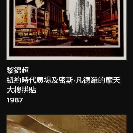
黎錦超
紐約時代廣場及密斯·凡德羅的摩天
大樓拼貼
1987