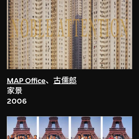
MAP Office
、
古儒郎
家景
2006