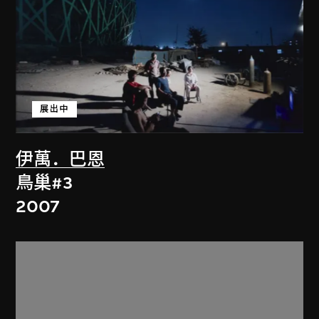
展出中
伊萬．巴恩
鳥巢#3
2007