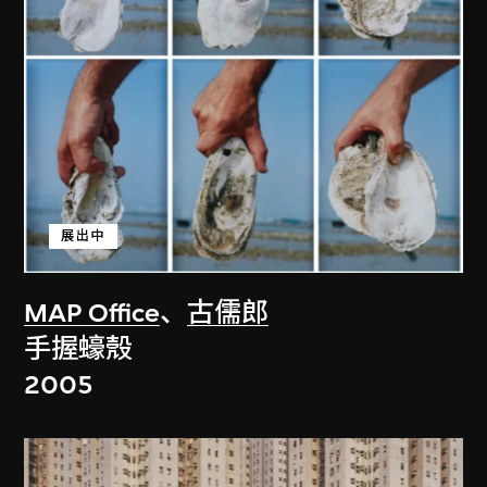
展出中
MAP Office
、
古儒郎
手握蠔殼
2005