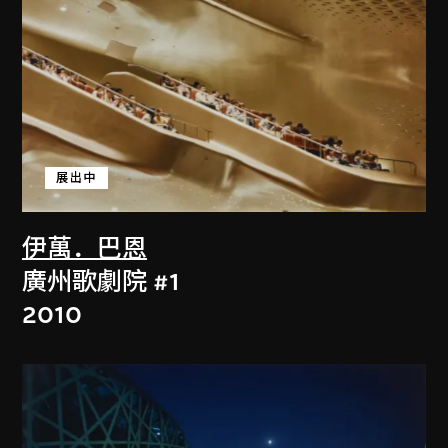
展出中
伊萬．巴恩
廣州歌劇院 #1
2010