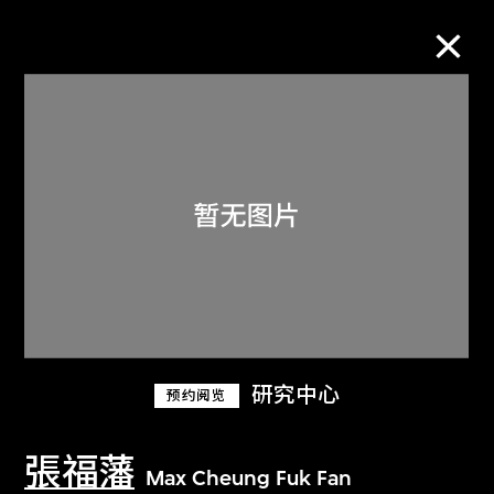
M+藏品
进一步筛选
搜索
关于M+藏品
研究中心
预约阅览
探索世界顶级的二十及二十一世纪视觉
文化藏品。
張福藩
Max Cheung Fuk Fan