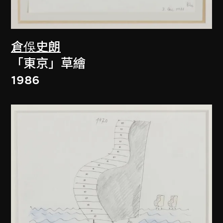
倉俁史朗
「東京」草繪
1986