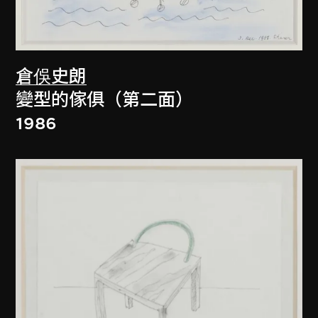
倉俁史朗
變型的傢俱（第二面）
1986