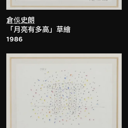
倉俁史朗
「月亮有多高」草繪
1986