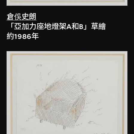
倉俁史朗
「亞加力座地燈架A和B」草繪
約1986年