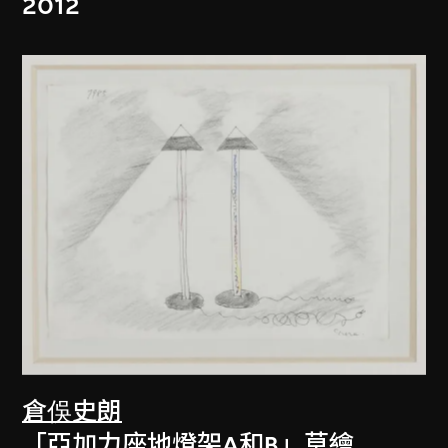
2012
倉俁史朗
「亞加力座地燈架A和B」草繪