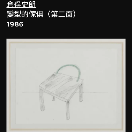
倉俁史朗
變型的傢俱（第二面）
1986