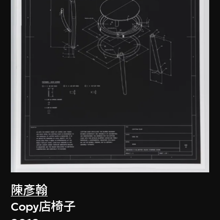
陳彥翰
Copy店椅子