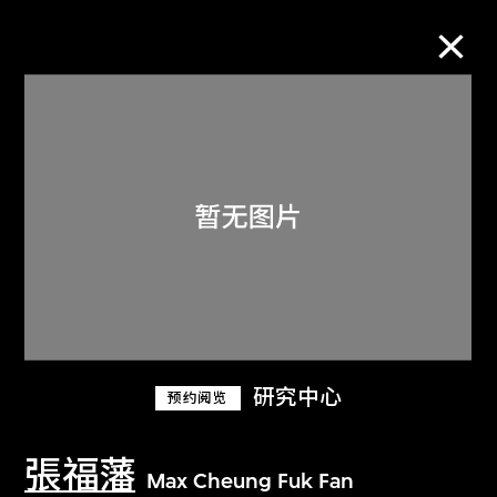
M+藏品
进一步筛选
搜索
关于M+藏品
研究中心
预约阅览
探索世界顶级的二十及二十一世纪视觉
文化藏品。
張福藩
Max Cheung Fuk Fan