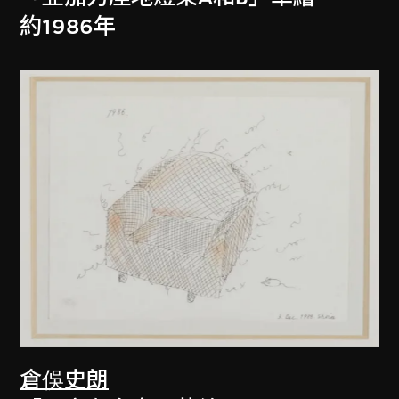
約1986年
倉俁史朗