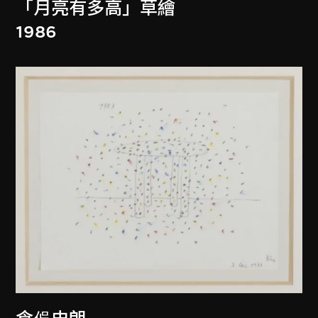
「月亮有多高」草繪
1986