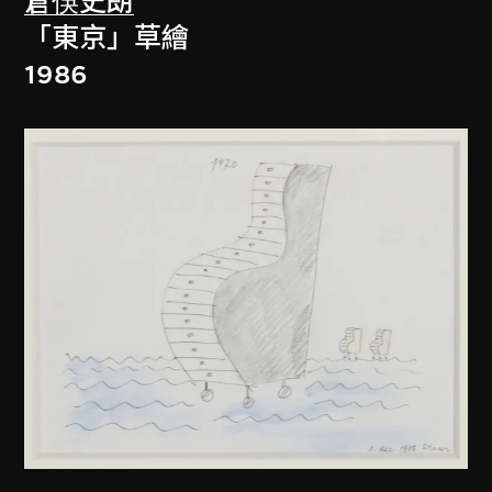
倉俁史朗
「東京」草繪
1986