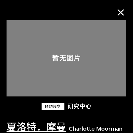
M+藏品
进一步筛选
搜索
关于M+藏品
研究中心
预约阅览
探索世界顶级的二十及二十一世纪视觉
文化藏品。
夏洛特．摩曼
Charlotte Moorman