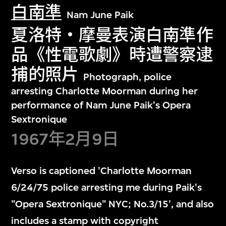
白南準
Nam June Paik
夏洛特・摩曼表演白南準作
品《性電歌劇》時遭警察逮
捕的照片
Photograph, police
arresting Charlotte Moorman during her
performance of Nam June Paik's Opera
Sextronique
1967年2月9日
Verso is captioned 'Charlotte Moorman
6/24/75 police arresting me during Paik's
"Opera Sextronique" NYC; No.3/15', and also
includes a stamp with copyright