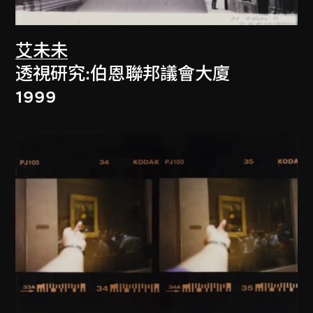
艾未未
透視研究:伯恩聯邦議會大廈
1999