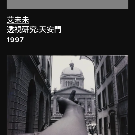
艾未未
透視研究:天安門
1997