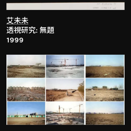
艾未未
透視研究: 無題
1999