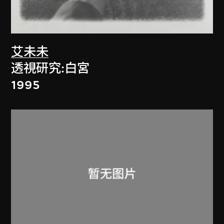
艾未未
透視研究:白宮
1995