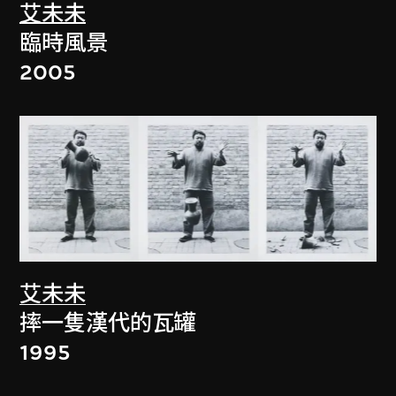
艾未未
臨時風景
2005
艾未未
摔一隻漢代的瓦罐
1995