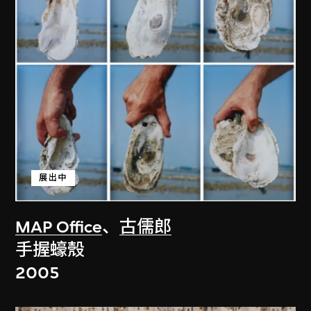
展出中
MAP Office
、
古儒郎
手握蠔殼
2005