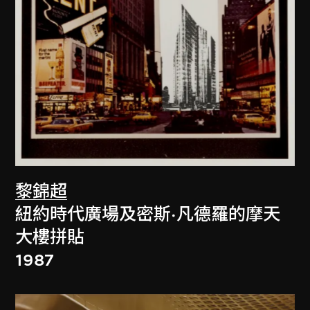
黎錦超
紐約時代廣場及密斯·凡德羅的摩天
大樓拼貼
1987