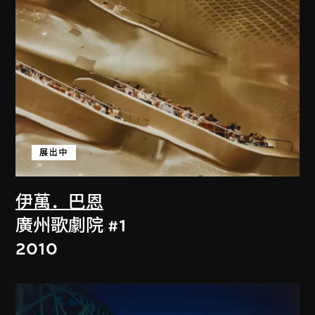
展出中
伊萬．巴恩
廣州歌劇院 #1
2010