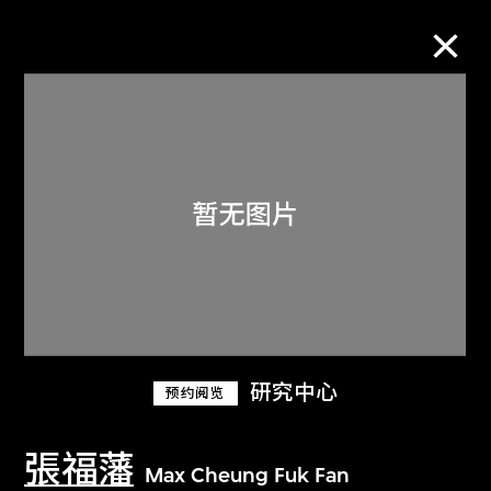
M+藏品
进一步筛选
搜索
关于M+藏品
研究中心
预约阅览
探索世界顶级的二十及二十一世纪视觉
文化藏品。
張福藩
Max Cheung Fuk Fan