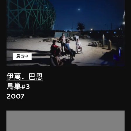
展出中
伊萬．巴恩
鳥巢#3
2007