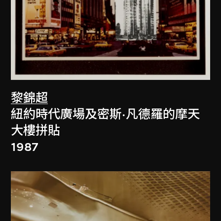
黎錦超
紐約時代廣場及密斯·凡德羅的摩天
大樓拼貼
1987