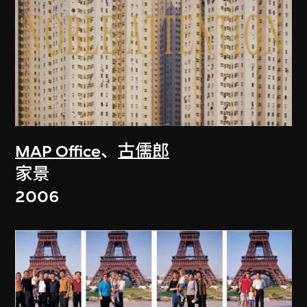
MAP Office
、
古儒郎
家景
2006