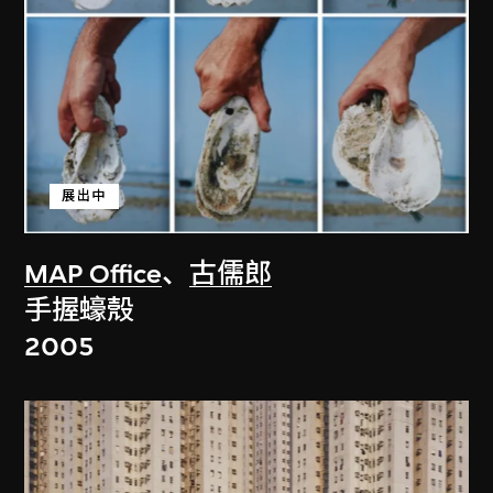
展出中
MAP Office
、
古儒郎
手握蠔殼
2005