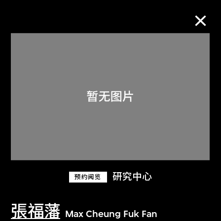
M+藏品
进一步筛选
搜索
关于M+藏品
研究中心
预约阅览
探索世界顶级的二十及二十一世纪视觉
文化藏品。
張福藩
Max Cheung Fuk Fan