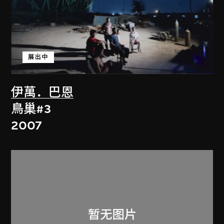
展出中
伊萬．巴恩
鳥巢#3
2007