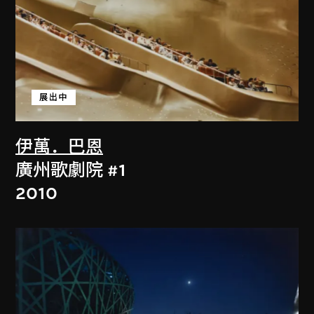
展出中
伊萬．巴恩
廣州歌劇院 #1
2010