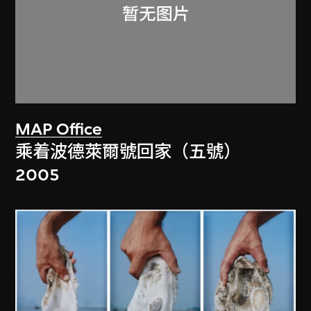
MAP Office
乘着波德萊爾號回家（五號）
2005