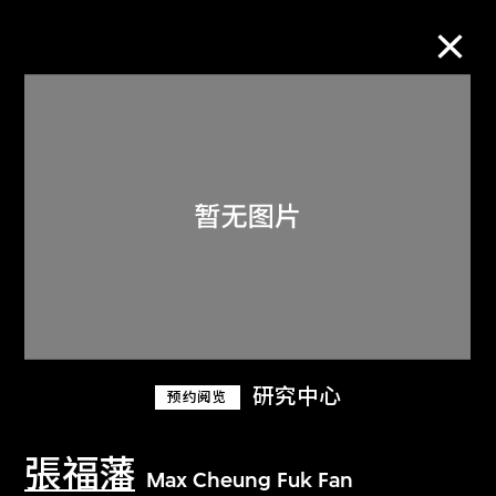
M+藏品
进一步筛选
搜索
关于M+藏品
研究中心
预约阅览
探索世界顶级的二十及二十一世纪视觉
文化藏品。
張福藩
Max Cheung Fuk Fan