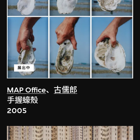
展出中
MAP Office
、
古儒郎
手握蠔殼
2005