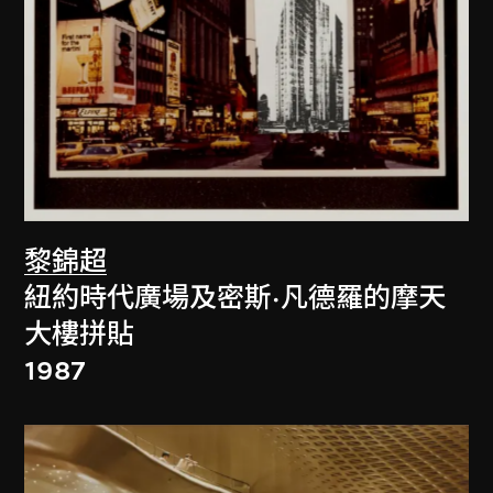
黎錦超
紐約時代廣場及密斯·凡德羅的摩天
大樓拼貼
1987