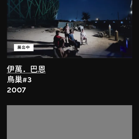
展出中
伊萬．巴恩
鳥巢#3
2007