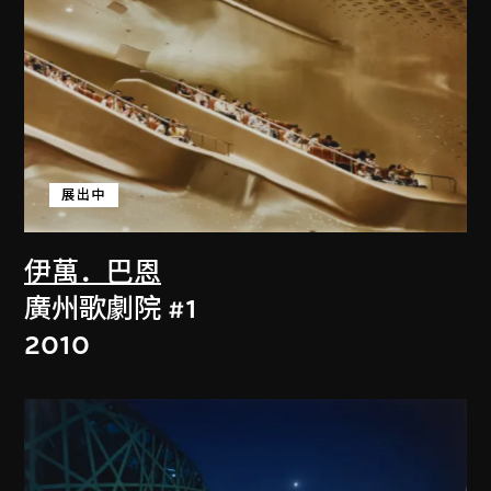
展出中
伊萬．巴恩
廣州歌劇院 #1
2010