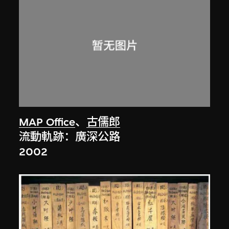
MAP Office
、
古儒郎
流動軌跡：廣深公路
2002