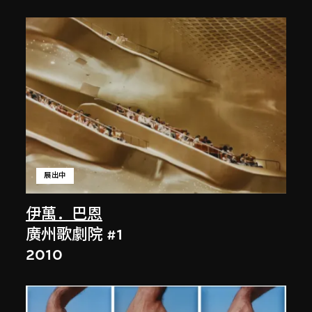
展出中
伊萬．巴恩
廣州歌劇院 #1
2010