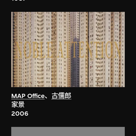
MAP Office
、
古儒郎
家景
2006