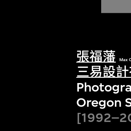
張福藩
Max C
三易設計
Photogra
Oregon S
[1992–20