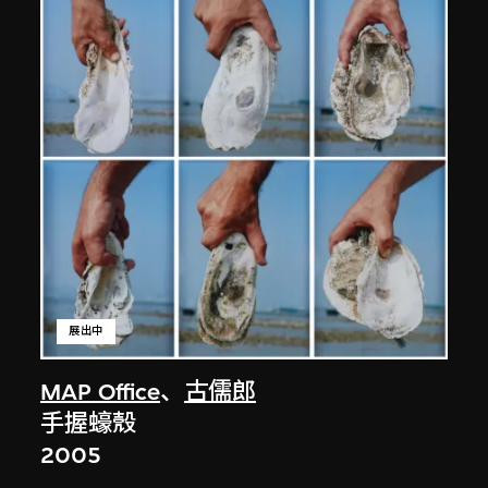
展出中
MAP Office
、
古儒郎
手握蠔殼
2005