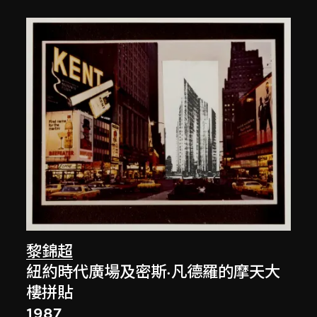
黎錦超
紐約時代廣場及密斯·凡德羅的摩天大
樓拼貼
1987