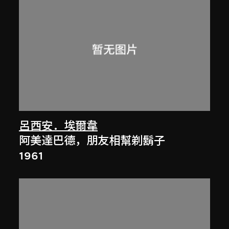
呂西安．埃爾韋
阿美達巴德，朋友相幫剃鬍子
1961