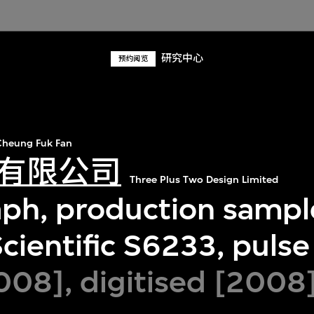
研究中心
预约阅览
heung Fuk Fan
有限公司
Three Plus Two Design Limited
ph, production sampl
cientific S6233, puls
08], digitised [2008