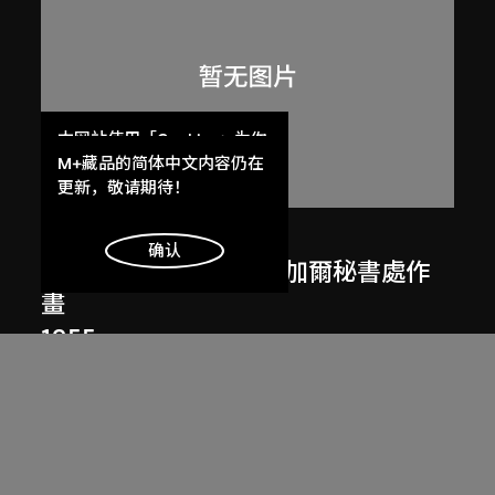
本网站使用「Cookies」为你
提供最好的网站体验。
M+藏品的简体中文内容仍在
了解更多
更新，敬请期待！
呂西安．埃爾韋
明白
确认
勒．柯比意於印度昌迪加爾秘書處作
畫
1955