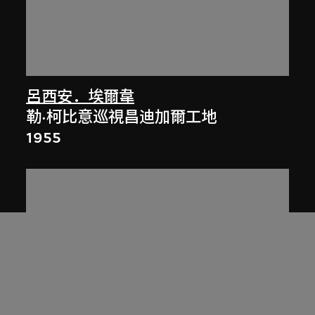
呂西安．埃爾韋
勒·柯比意巡視昌迪加爾工地
1955