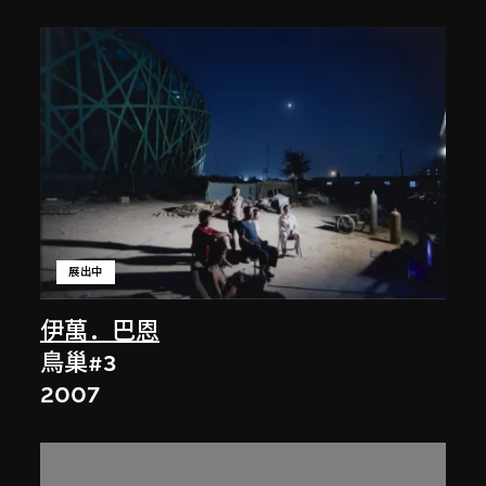
展出中
伊萬．巴恩
鳥巢#3
2007