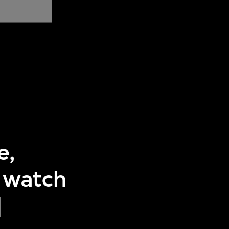
e,
e watch
]