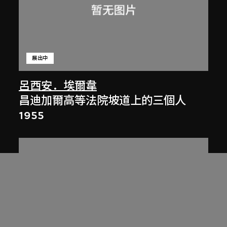
展出中
呂西安．埃爾韋
昌迪加爾高等法院坡道上的三個人
1955