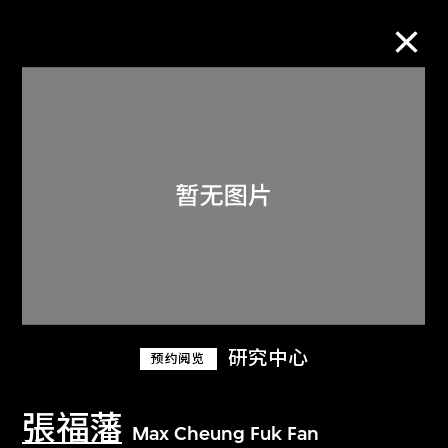
M+藏品
进一步筛选
搜索
关于M+藏品
研究中心
预约阅览
探索世界顶级的二十及二十一世纪视觉
文化藏品。
張福藩
Max Cheung Fuk Fan