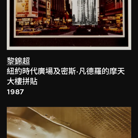
黎錦超
紐約時代廣場及密斯·凡德羅的摩天
大樓拼貼
1987