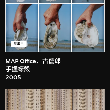
展出中
MAP Office
、
古儒郎
手握蠔殼
2005