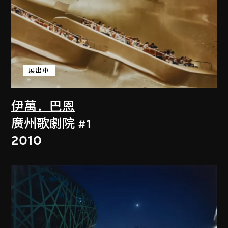
展出中
伊萬．巴恩
廣州歌劇院 #1
2010