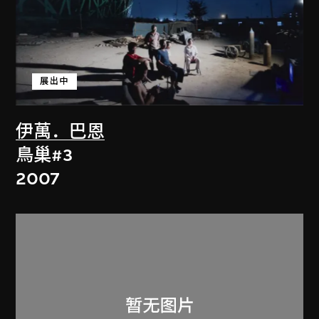
展出中
伊萬．巴恩
鳥巢#3
2007