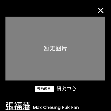
M+藏品
进一步筛选
搜索
关于M+藏品
研究中心
预约阅览
探索世界顶级的二十及二十一世纪视觉
文化藏品。
張福藩
Max Cheung Fuk Fan