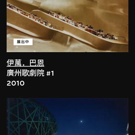
展出中
伊萬．巴恩
廣州歌劇院 #1
2010