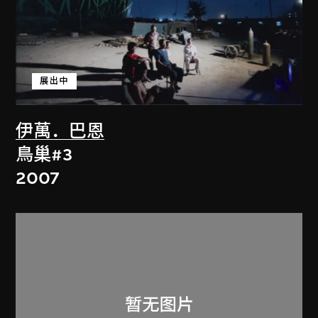
展出中
伊萬．巴恩
鳥巢#3
2007