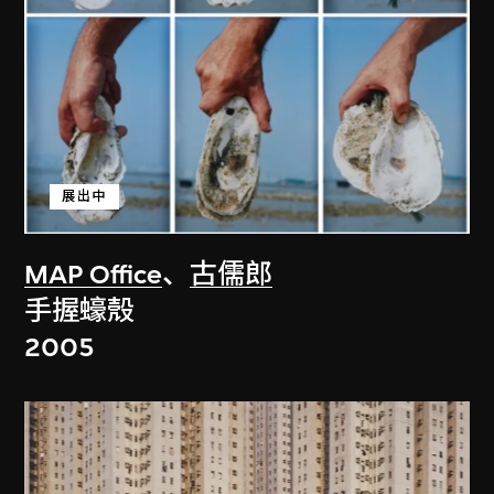
展出中
MAP Office
、
古儒郎
手握蠔殼
2005