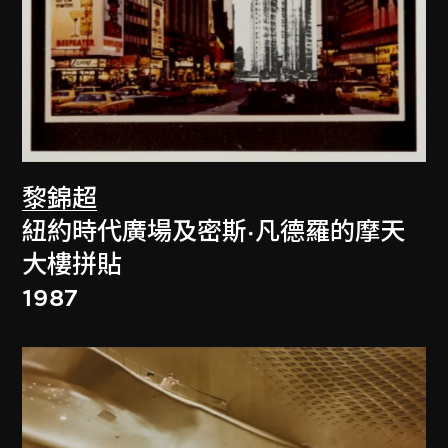
黎錦超
紐約時代廣場及密斯·凡德羅的摩天
大樓拼貼
1987