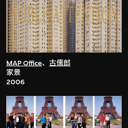
MAP Office
、
古儒郎
家景
2006