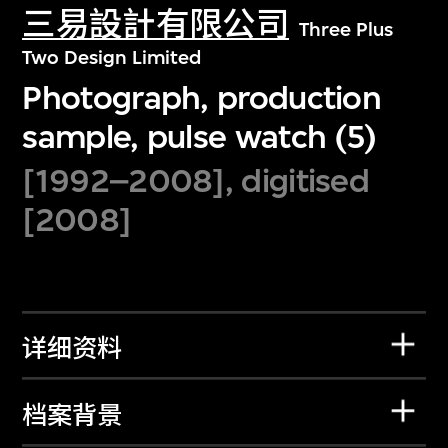
三易設計有限公司
Three Plus
Two Design Limited
Photograph, production
sample, pulse watch (5)
[1992–2008], digitised
[2008]
详细资料
档案背景