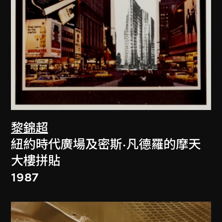
黎錦超
紐約時代廣場及密斯·凡德羅的摩天
大樓拼貼
1987