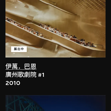
展出中
伊萬．巴恩
廣州歌劇院 #1
2010