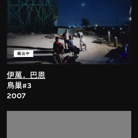
展出中
伊萬．巴恩
鳥巢#3
2007