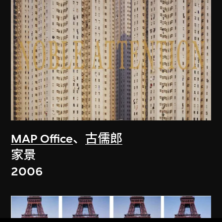
MAP Office
、
古儒郎
家景
2006