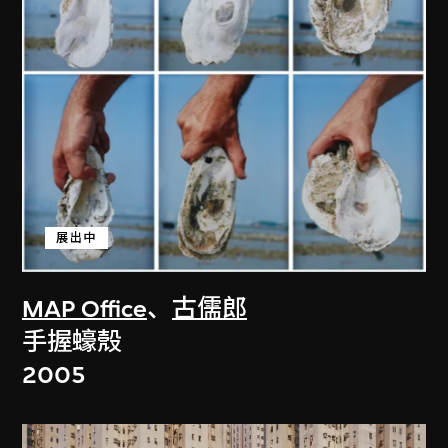
展出中
MAP Office
、
古儒郎
手握蠔殼
2005