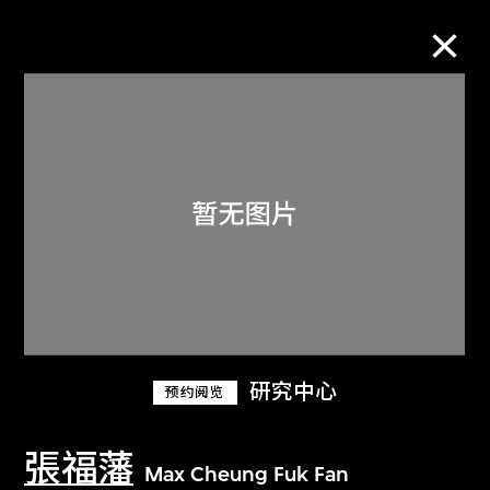
M+藏品
进一步筛选
搜索
关于M+藏品
研究中心
预约阅览
探索世界顶级的二十及二十一世纪视觉
文化藏品。
張福藩
Max Cheung Fuk Fan