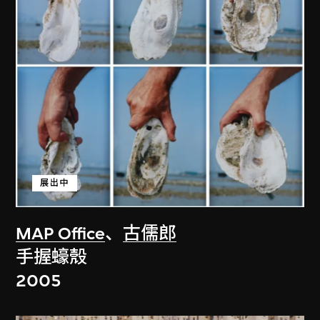
展出中
MAP Office
、
古儒郎
手握蠔殼
2005