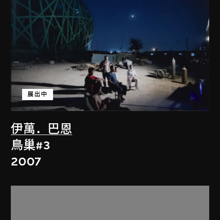
展出中
伊萬．巴恩
鳥巢#3
2007