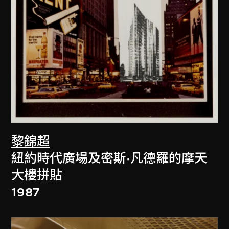
黎錦超
紐約時代廣場及密斯·凡德羅的摩天
大樓拼貼
1987