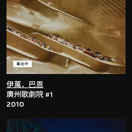
展出中
伊萬．巴恩
廣州歌劇院 #1
2010