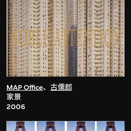
MAP Office
、
古儒郎
家景
2006