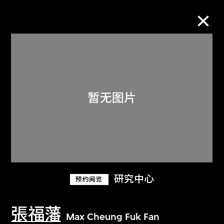
M+藏品
进一步筛选
搜索
关于M+藏品
研究中心
预约阅览
探索世界顶级的二十及二十一世纪视觉
文化藏品。
張福藩
Max Cheung Fuk Fan